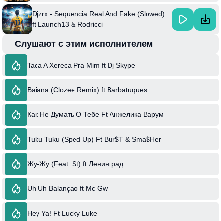
Djzrx - Sequencia Real And Fake (Slowed)
ft Launch13 & Rodricci
Слушают с этим исполнителем
Taca A Xereca Pra Mim ft Dj Skype
Baiana (Clozee Remix) ft Barbatuques
Как Не Думать О Тебе Ft Анжелика Варум
Tuku Tuku (Sped Up) Ft Bur$T & Sma$Her
Жу-Жу (Feat. St) ft Ленинград
Uh Uh Balançao ft Mc Gw
Hey Ya! Ft Lucky Luke