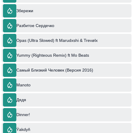
Збережи
Разбитое Сердечко
Opas (Ultra Slowed) ft Marudxshi & Trevølx
Yummy (Righteous Remix) ft Mo Beats
Самый Близкий Человек (Версия 2016)
Manoto
Дядя
Dinner!
Ýakdyň