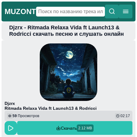
MUZONT
Djzrx - Ritmada Relaxa Vida ft Launch13 &
Главная
Rodricci скачать песню и слушать онлайн
Новинки
Популярная
Поп
Фонк
Колыбельные
Веселая
Djzrx
Ritmada Relaxa Vida ft Launch13 & Rodricci
59
Просмотров
02:17
Скачать
2.12 MB