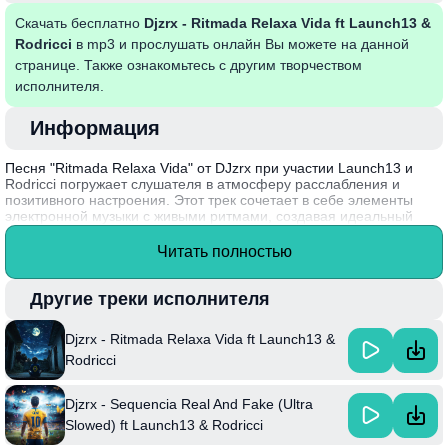
Скачать бесплатно
Djzrx - Ritmada Relaxa Vida ft Launch13 &
Rodricci
в mp3 и прослушать онлайн Вы можете на данной
странице. Также ознакомьтесь с другим творчеством
исполнителя.
Информация
Песня "Ritmada Relaxa Vida" от DJzrx при участии Launch13 и
Rodricci погружает слушателя в атмосферу расслабления и
позитивного настроения. Этот трек сочетает в себе элементы
электронной музыки с живыми ритмами, создавая идеальный
фон для спокойного отдыха или вечеринки. Легкие мелодии и
зажигательные биты пробуждают желание танцевать и
Читать полностью
наслаждаться жизнью, даря моменты счастья и свободы.
DJzrx, известный своим уникальным стилем, часто
Другие треки исполнителя
экспериментирует с жанрами, создавая музыкальные
произведения, которые остаются в сердцах поклонников.
Djzrx - Ritmada Relaxa Vida ft Launch13 &
"Ritmada Relaxa Vida" — это не только музыкальное выражение,
но и настоящий гимн радости, вдохновляющий на позитивные
Rodricci
изменения.
Djzrx - Sequencia Real And Fake (Ultra
Slowed) ft Launch13 & Rodricci