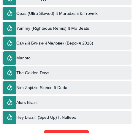
Opas (Ultra Slowed) ft Marudxshi & Trevølx
Yummy (Righteous Remix) ft Mo Beats
Самый Близкий Человек (Версия 2016)
Manoto
The Golden Days
Nim Zajdzie Słońce ft Doda
Alors Brazil
Hey Brazil! (Sped Up) ft Nulteex