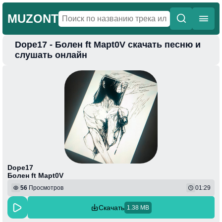
MUZONT
Dope17 - Болен ft Mapt0V скачать песню и
Главная
слушать онлайн
Новинки
Популярная
Поп
Фонк
Колыбельные
Веселая
Dope17
Болен ft Mapt0V
56
Просмотров
01:29
Скачать
1.38 MB