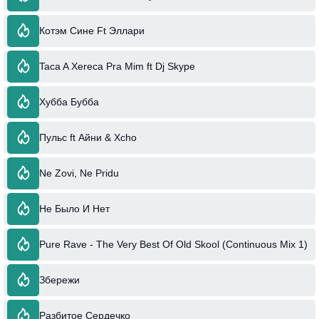
Котэм Сине Ft Эллари
Taca A Xereca Pra Mim ft Dj Skype
Хубба Бубба
Пульс ft Айни & Xcho
Ne Zovi, Ne Pridu
Не Было И Нет
Pure Rave - The Very Best Of Old Skool (Continuous Mix 1)
Збережи
Разбитое Сердечко