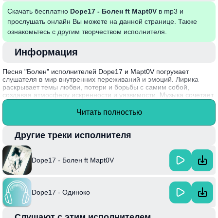
Скачать бесплатно
Dope17 - Болен ft Mapt0V
в mp3 и
прослушать онлайн Вы можете на данной странице. Также
ознакомьтесь с другим творчеством исполнителя.
Информация
Песня "Болен" исполнителей Dope17 и Mapt0V погружает
слушателя в мир внутренних переживаний и эмоций. Лирика
раскрывает темы любви, потери и борьбы с самим собой,
создавая атмосферу искренности и уязвимости. Музыка сочетает
в себе меланхоличные мелодии и мощные ритмы, что делает
трек привлекательным как для любителей хип-хопа, так и для
Читать полностью
ценителей глубоких текстов. Это произведение создает
ощущение единения с каждым, кто когда-либо испытывал
эмоциональную боль.
Другие треки исполнителя
Интересный факт: Dope17 и Mapt0V активно развиваются в
музыкальной индустрии и экспериментируют с различными
Dope17 - Болен ft Mapt0V
жанрами, что делает их творчество многогранным и
разнообразным.
Dope17 - Одиноко
Слушают с этим исполнителем