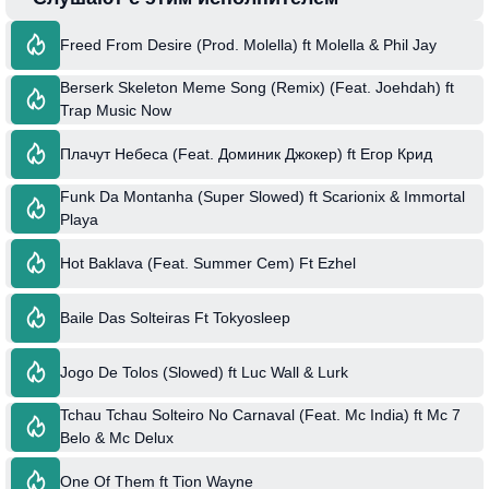
Freed From Desire (Prod. Molella) ft Molella & Phil Jay
Berserk Skeleton Meme Song (Remix) (Feat. Joehdah) ft
Trap Music Now
Плачут Небеса (Feat. Доминик Джокер) ft Егор Крид
Funk Da Montanha (Super Slowed) ft Scarionix & Immortal
Playa
Hot Baklava (Feat. Summer Cem) Ft Ezhel
Baile Das Solteiras Ft Tokyosleep
Jogo De Tolos (Slowed) ft Luc Wall & Lurk
Tchau Tchau Solteiro No Carnaval (Feat. Mc India) ft Mc 7
Belo & Mc Delux
One Of Them ft Tion Wayne