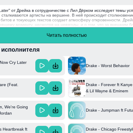
ater" от Дрейка в сотрудничестве с Лил Дёрком исследует темы ус
 сталкиваются артисты на вершине. В ней происходит столкновение
итов и токующих текстов создает атмосферу откровенности. Дрейк 
оящему моменту, несмотря на невзгоды, и о том, что за внешним б
ереживания.
Читать полностью
ена в 2020 году и стала одним из лидеров Billboard Hot 100, подт
лиятельных исполнителей современности.
и исполнителя
 Now Cry Later
Drake - Worst Behavior
are (Feat.
Drake - Forever ft Kany
& Lil Wayne & Eminem
n, We're Going
Drake - Jumpman ft Futu
Jordan
Drake - Chicago Freestyle
s Heartbreak ft