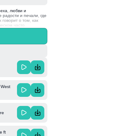
пеха, любви и
 радости и печали, где
говорит о том, как
леском часто
верждая статус Дрейка
e West
re
 ft