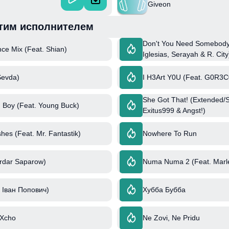
Giveon
тим исполнителем
Don't You Need Somebody 
ce Mix (Feat. Shian)
Iglesias, Serayah & R. City
Sevda)
I H3Art Y0U (Feat. G0R3
She Got That! (Extended/S
d Boy (Feat. Young Buck)
Exitus999 & Angst!)
hes (Feat. Mr. Fantastik)
Nowhere To Run
rdar Saparow)
Numa Numa 2 (Feat. Marl
 Іван Попович)
Хубба Бубба
 Xcho
Ne Zovi, Ne Pridu