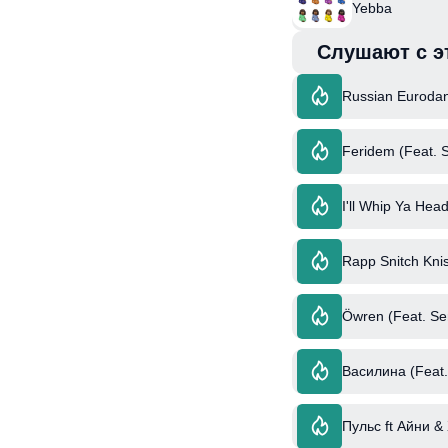
Yebba
Слушают с э
Russian Eurodan
Feridem (Feat. 
I'll Whip Ya Hea
Rapp Snitch Knis
Öwren (Feat. Se
Василина (Feat.
Пульс ft Айни &