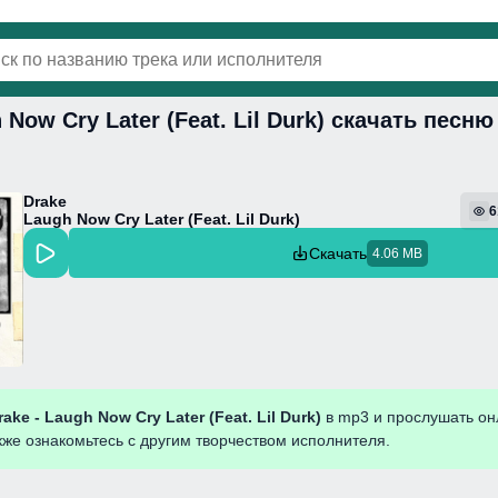
 Now Cry Later (Feat. Lil Durk) скачать песн
винки
Популярная
Поп
Фонк
Колыбель
Drake
6
Laugh Now Cry Later (Feat. Lil Durk)
Скачать
4.06 MB
rake - Laugh Now Cry Later (Feat. Lil Durk)
в mp3 и прослушать он
кже ознакомьтесь с другим творчеством исполнителя.