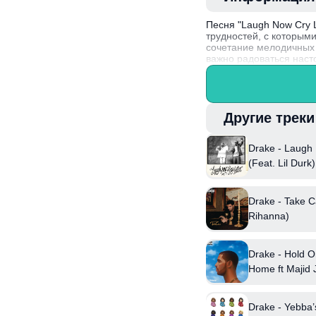
Песня "Laugh Now Cry L
трудностей, с которыми
сочетание мелодичных б
важно радоваться наст
скрываются глубокие п
Факт: Песня была выпущ
как одного из самых в
Другие трек
Drake - Laugh
(Feat. Lil Durk)
Drake - Take C
Rihanna)
Drake - Hold O
Home ft Majid 
Drake - Yebba’