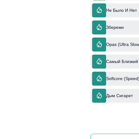
Не Было И Нет
Збережи
Opas (Ultra Slow
Самый Близкий 
Softcore (Speed
Дым Сигарет