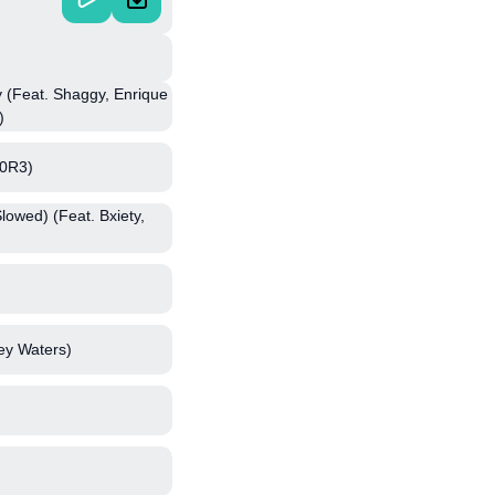
(Feat. Shaggy, Enrique
)
C0R3)
lowed) (Feat. Bxiety,
ey Waters)