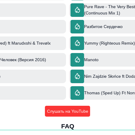
Pure Rave - The Very Best
(Continuous Mix 1)
Разбитое Сердечко
ed) ft Marudxshi & Trevølx
Yummy (Righteous Remix) 
Человек (Версия 2016)
Manoto
)
Nim Zajdzie Słońce ft Dod
Thomas (Sped Up) Ft Non
Слушать на YouTube
FAQ