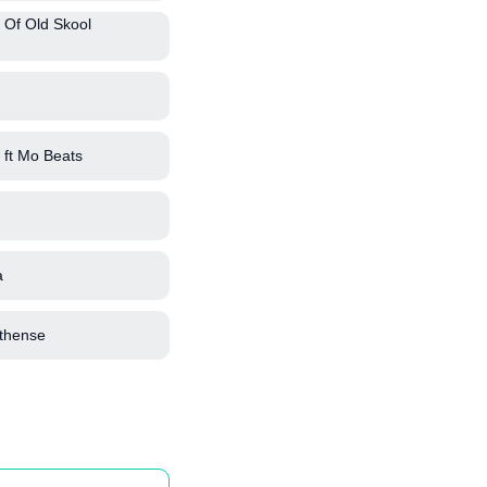
 Of Old Skool
ft Mo Beats
a
thense