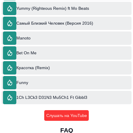
Yummy (Righteous Remix) ft Mo Beats
Самый Близкий Человек (Версия 2016)
Manoto
Bet On Me
Красотка (Remix)
Funny
1Ch L3Ck3 D31N3 Mu5Ch1 Ft Gibbl3
Слушать на YouTube
FAQ