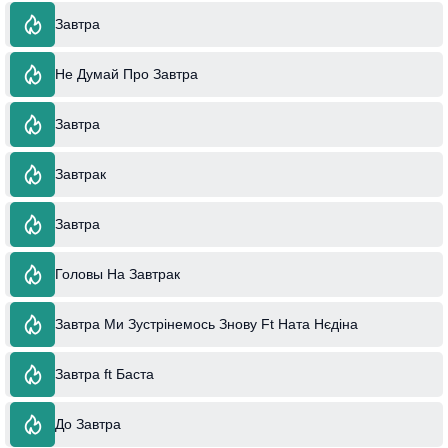
Завтра
Не Думай Про Завтра
Завтра
Завтрак
Завтра
Головы На Завтрак
Завтра Ми Зустрінемось Знову Ft Ната Нєдіна
Завтра ft Баста
До Завтра