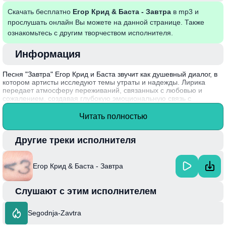
Скачать бесплатно
Егор Крид & Баста - Завтра
в mp3 и
прослушать онлайн Вы можете на данной странице. Также
ознакомьтесь с другим творчеством исполнителя.
Информация
Песня "Завтра" Егор Крид и Баста звучит как душевный диалог, в
котором артисты исследуют темы утраты и надежды. Лирика
передает атмосферу переживаний, связанных с любовью и
сожалением, создавая глубокую эмоциональную связь с
слушателем. Благодаря гармоничному сочетанию сильного
вокала и запоминающейся мелодии, композиция вызывает
Читать полностью
размышления о будущем и важности жить настоящим моментом,
несмотря на трудности.
Другие треки исполнителя
Интересный факт: Егор Крид и Баста впервые объединили свои
таланты в этой песне, что стало знаковым событием в российской
музыкальной индустрии, подчеркнув их индивидуальность и
Егор Крид & Баста - Завтра
творческую силу.
Слушают с этим исполнителем
Segodnja-Zavtra