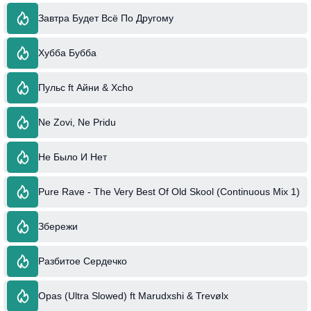
Завтра Будет Всё По Другому
Хубба Бубба
Пульс ft Айни & Xcho
Ne Zovi, Ne Pridu
Не Было И Нет
Pure Rave - The Very Best Of Old Skool (Continuous Mix 1)
Збережи
Разбитое Сердечко
Opas (Ultra Slowed) ft Marudxshi & Trevølx