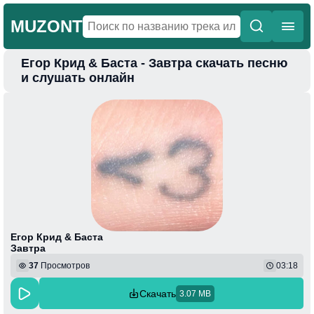
MUZONT
Егор Крид & Баста - Завтра скачать песню
Главная
и слушать онлайн
Новинки
Популярная
Поп
Фонк
Колыбельные
Веселая
Егор Крид & Баста
Завтра
37
Просмотров
03:18
Скачать
3.07 MB