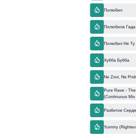
Полюбил
Полюбила Гада
Полюбил Не Ту
Хубба Бубба
Ne Zovi, Ne Prid
Pure Rave - The
(Continuous Mix
Разбитое Серде
Yummy (Righteou