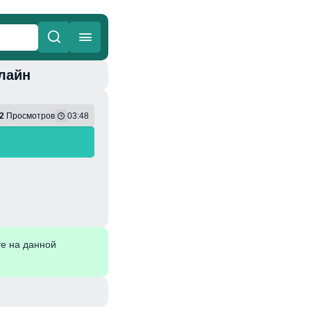
лайн
ные
Веселая
2
Просмотров
03:48
е на данной