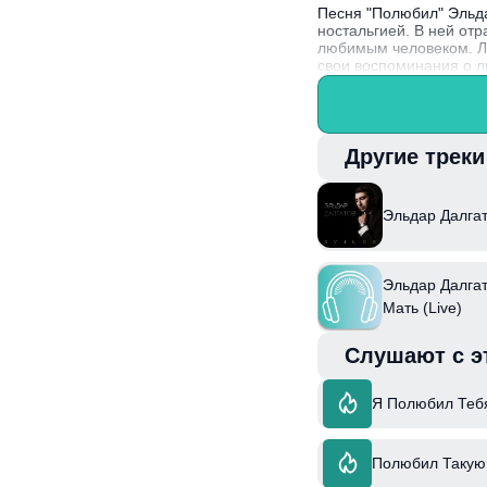
Песня "Полюбил" Эльда
ностальгией. В ней отр
любимым человеком. Ли
свои воспоминания о л
гамму эмоций, связан
Эльдар Далгатов, тала
созданию музыки, что 
Другие трек
Эльдар Далга
Эльдар Далгат
Мать (Live)
Слушают с э
Я Полюбил Теб
Полюбил Такую