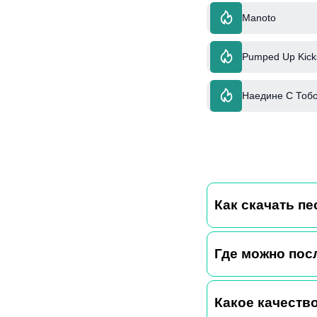
Manoto
Pumped Up Kick
Наедине С Тобо
Как скачать п
Где можно пос
Какое качество