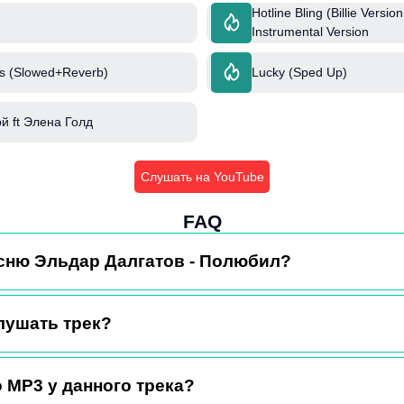
Hotline Bling (Billie Versio
Instrumental Version
s (Slowed+Reverb)
Lucky (Sped Up)
й ft Элена Голд
Слушать на YouTube
FAQ
есню Эльдар Далгатов - Полюбил?
лушать трек?
 MP3 у данного трека?