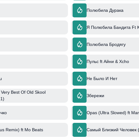
Полюбила Дурака
Я Полюбила Бандита Ft 
Полюбила Бродягу
Пульс ft Айни & Xcho
u
Не Было И Нет
 Very Best Of Old Skool
Збережи
 1)
чко
Opas (Ultra Slowed) ft Ma
s Remix) ft Mo Beats
Самый Близкий Человек 