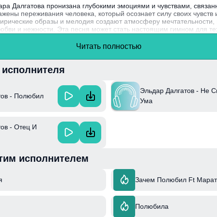
ра Далгатова пронизана глубокими эмоциями и чувствами, связан
ажены переживания человека, который осознает силу своих чувств и
рические образы и мелодия создают атмосферу мечтательности, 
юбви и нежности. Эта песня может стать настоящим гимном для те
ных с романтическими отношениями.
Читать полностью
нтливый певец и композитор, известен своим уникальным стилем и
делает его артистом, способным затронуть душу каждого слушателя
и исполнителя
Эльдар Далгатов - Не С
тов - Полюбил
Ума
ов - Отец И
тим исполнителем
я
Зачем Полюбил Ft Мара
Полюбила