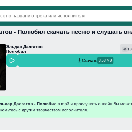
атов - Полюбил скачать песню и слушать он
винки
Популярная
Поп
Фонк
Колыбель
Эльдар Далгатов
13
Полюбил
Скачать
3.53 MB
льдар Далгатов - Полюбил
в mp3 и прослушать онлайн Вы может
акомьтесь с другим творчеством исполнителя.