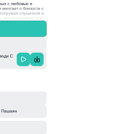
ных с любовью и
 мечтает о близости с
погружая слушателя в
х, кто испытывает всю
 искренним подходом к
.
води С
т Пашаян