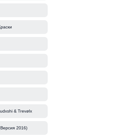
Краски
rudxshi & Trevølx
(Версия 2016)