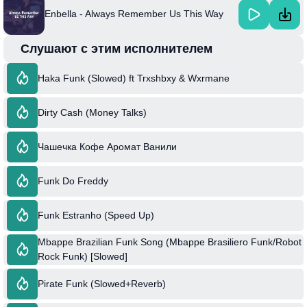
Enbella - Always Remember Us This Way
Слушают с этим исполнителем
Haka Funk (Slowed) ft Trxshbxy & Wxrmane
Dirty Cash (Money Talks)
Чашечка Кофе Аромат Ванили
Funk Do Freddy
Funk Estranho (Speed Up)
Mbappe Brazilian Funk Song (Mbappe Brasiliero Funk/Robot
Rock Funk) [Slowed]
Pirate Funk (Slowed+Reverb)