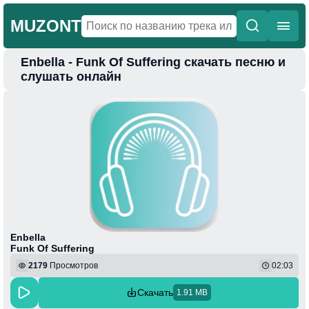
MUZONT
Enbella - Funk Of Suffering скачать песню и
Главная
слушать онлайн
Новинки
Популярная
Поп
Фонк
Колыбельные
Веселая
Enbella
Funk Of Suffering
2179
Просмотров
02:03
Скачать
1.91 MB