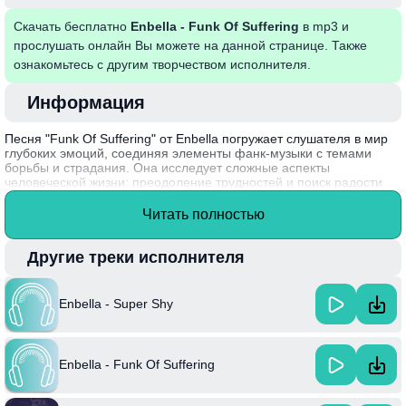
Скачать бесплатно
Enbella - Funk Of Suffering
в mp3 и
прослушать онлайн Вы можете на данной странице. Также
ознакомьтесь с другим творчеством исполнителя.
Информация
Песня "Funk Of Suffering" от Enbella погружает слушателя в мир
глубоких эмоций, соединяя элементы фанк-музыки с темами
борьбы и страдания. Она исследует сложные аспекты
человеческой жизни: преодоление трудностей и поиск радости
даже в темные моменты. Этот трек воспринимается как
освобождение, призыв не сдаваться перед лицом adversity, что
Читать полностью
делает его особо резонирующим в умах многих слушателей.
Enbella, известный своим уникальным стилем, черпает
Другие треки исполнителя
вдохновение из личных переживаний, что добавляет искренности
и аутентичности в его творчество. "Funk Of Suffering"
представляет собой идеальный пример сочетания ритма и
Enbella - Super Shy
глубокого содержательного послания.
Enbella - Funk Of Suffering