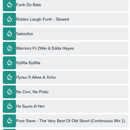
Funk Do Bala
Roblox Laugh Funk - Slowed
Saksofon
Warriors Ft 2Wei & Edda Hayes
Хубба Бубба
Пульс ft Айни & Xcho
Ne Zovi, Ne Pridu
Не Было И Нет
Pure Rave - The Very Best Of Old Skool (Continuous Mix 1)