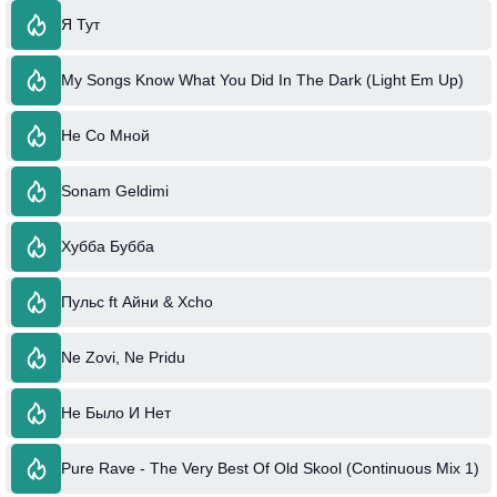
Я Тут
My Songs Know What You Did In The Dark (Light Em Up)
Не Со Мной
Sonam Geldimi
Хубба Бубба
Пульс ft Айни & Xcho
Ne Zovi, Ne Pridu
Не Было И Нет
Pure Rave - The Very Best Of Old Skool (Continuous Mix 1)