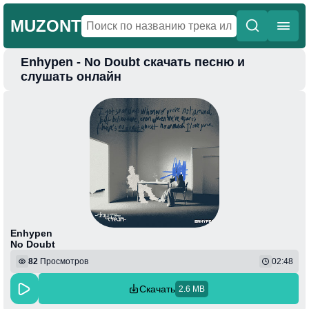
MUZONT
Enhypen - No Doubt скачать песню и
Главная
слушать онлайн
Новинки
Популярная
Поп
Фонк
Колыбельные
Веселая
Enhypen
No Doubt
82
Просмотров
02:48
Скачать
2.6 MB