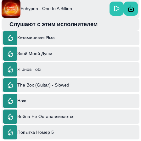
Enhypen - One In A Billion
Слушают с этим исполнителем
Кетаминовая Яма
Зной Моей Души
Я Знов Тобі
The Box (Guitar) - Slowed
Нож
Война Не Останавливается
Попытка Номер 5