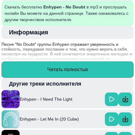
Скачать бесплатно
Enhypen - No Doubt
в mp3 и прослушать
онлайн Вы можете на данной странице. Также ознакомьтесь с
другим творчеством исполнителя.
Информация
Песня "No Doubt" группы Enhypen отражает уверенность и
стойкость, передавая послание о том, что нужно верить в себя,
несмотря на трудности. В ней сочетаются энергичные мелодии и
глубокие тексты, которые вдохновляют слушателей не
сомневаться в своих силах. Группа использует яркие метафоры,
показывая, что каждый может преодолеть преграды на пути к
Читать полностью
мечтам.
Интересный факт: "No Doubt" входит в их дебютный альбом,
Другие треки исполнителя
который был написан в сотрудничестве с известными
композиторами и продюсерами, что помогает Enhypen привнести
уникальный стиль в K-pop.
Enhypen - I Need The Light
Enhypen - Let Me In (20 Cube)