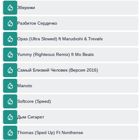
Збережи
Разбитое Сердечко
Opas (Ultra Slowed) ft Marudxshi & Trevølx
Yummy (Righteous Remix) ft Mo Beats
Самый Близкий Человек (Версия 2016)
Manoto
Softcore (Speed)
Дым Сигарет
Thomas (Sped Up) Ft Nonthense