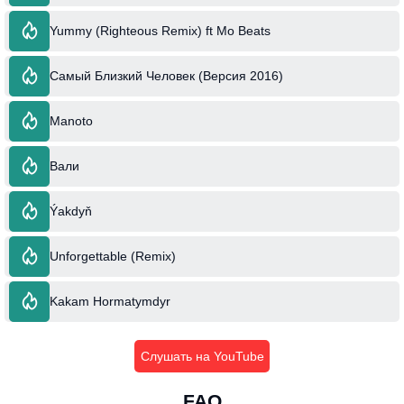
Yummy (Righteous Remix) ft Mo Beats
Самый Близкий Человек (Версия 2016)
Manoto
Вали
Ýakdyň
Unforgettable (Remix)
Kakam Hormatymdyr
Слушать на YouTube
FAQ