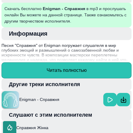
Скачать бесплатно
Enigman - Справжня
в mp3 и прослушать
онлайн Вы можете на данной странице. Также ознакомьтесь с
другим творчеством исполнителя.
Информация
Песня "Справжня" от Enigman погружает слушателя в мир
глубоких эмоций и размышлений о самозабвенной любви и
искренности чувств. В композиции мастерски переплетены
меланхолия и надежда, что позволяет каждому найти в ней что-
то свое. Музыка и текст создают атмосферу, где настоящие
чувства становятся важнее любых внешних факторов,
Читать полностью
подчеркивая ценность искренности в отношениях.
Интересный факт: Enigman, известный своим уникальным
Другие треки исполнителя
стилем, черпает вдохновение из личных переживаний, что делает
его творчество особенно близким слушателям.
Enigman - Справжня
Слушают с этим исполнителем
Справжня Жінка