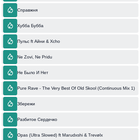
Справжня
Хубба Бубба
Пульс ft Айни & Xcho
Ne Zovi, Ne Pridu
Не Было И Нет
Pure Rave - The Very Best Of Old Skool (Continuous Mix 1)
Збережи
Разбитое Сердечко
Opas (Ultra Slowed) ft Marudxshi & Trevølx