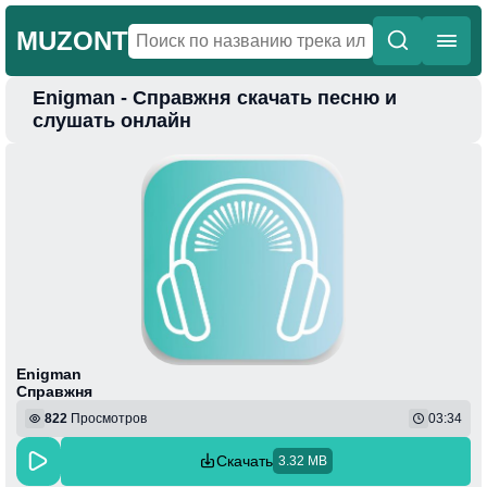
MUZONT
Enigman - Справжня скачать песню и
Главная
слушать онлайн
Новинки
Популярная
Поп
Фонк
Колыбельные
Веселая
Enigman
Справжня
822
Просмотров
03:34
Скачать
3.32 MB