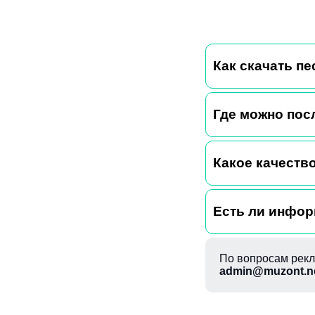
Как скачать пес
Где можно пос
Какое качество
Есть ли информ
По вопросам рекл
admin@muzont.n