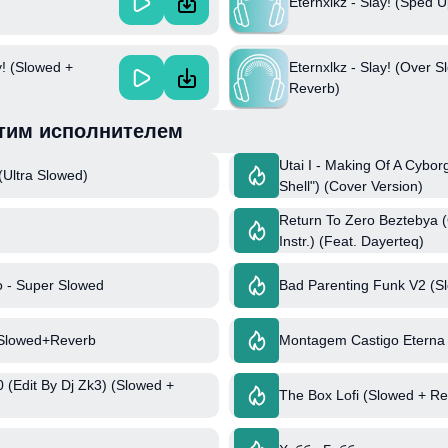
Eternxlkz - Slay! (Sped U
y! (Slowed +
Eternxlkz - Slay! (Over 
Reverb)
тим исполнителем
Utai I - Making Of A Cybor
(Ultra Slowed)
Shell") (Cover Version)
Return To Zero Beztebya 
Instr.) (Feat. Dayerteq)
 - Super Slowed
Bad Parenting Funk V2 (S
 Slowed+Reverb
Montagem Castigo Eterna 
 (Edit By Dj Zk3) (Slowed +
The Box Lofi (Slowed + Re