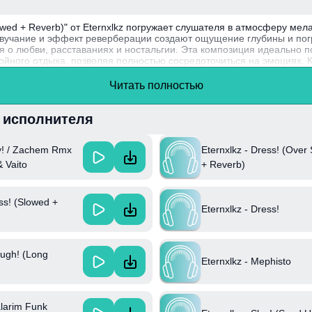
owed + Reverb)" от Eternxlkz погружает слушателя в атмосферу ме
звучание и эффект реверберации создают ощущение глубины и погр
 о любви, расставаниях и ностальгии. Эта композиция идеально п
йного отдыха, позволяя полностью сосредоточиться на эмоциях. 
, а текст наполняет мелодию значением, заставляя задуматься о 
Читать полностью
nxlkz — это проект, который стремится комбинировать элементы р
альное звучание, которое резонирует с широкой аудиторией.
и исполнителя
Eternxlkz - Dress! (Over
ay! / Zachem Rmx
+ Reverb)
& Vaito
ss! (Slowed +
Eternxlkz - Dress!
ough! (Long
Eternxlkz - Mephisto
alarim Funk