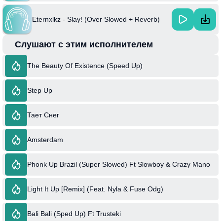
Eternxlkz - Slay! (Over Slowed + Reverb)
Слушают с этим исполнителем
The Beauty Of Existence (Speed Up)
Step Up
Тает Снег
Amsterdam
Phonk Up Brazil (Super Slowed) Ft Slowboy & Crazy Mano
Light It Up [Remix] (Feat. Nyla & Fuse Odg)
Bali Bali (Sped Up) Ft Trusteki