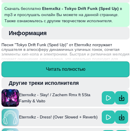
Скачать бесплатно
Eternxlkz - Tokyo Drift Funk (Sped Up)
в
mp3 и прослушать онлайн Вы можете на данной странице.
Также ознакомьтесь с другим творчеством исполнителя.
Информация
Песня "Tokyo Drift Funk (Sped Up)" от Eternxlkz погружает
слушателя в атмосферу динамичных уличных гонок, сочетая
элементы хип-хопа и электроники. Быстрая и ритмичная мелодия
создает ощущение адреналина, что идеально подходит для
любителей скорости и городских пейзажей. Энергия трека
подчеркивает его связь с японской культурой и молодежной
Читать полностью
субкультурой, вдохновленной фильмами о дрифте.
Интересный факт: Eternxlkz активно экспериментирует с разными
Другие треки исполнителя
стилями и часто создает версии своих треков, ускоряя темп для
создания уникального звучания, которое находит отклик у
Eternxlkz - Slay! / Zachem Rmx ft 5Sta
широкой аудитории.
Family & Vaito
Eternxlkz - Dress! (Over Slowed + Reverb)