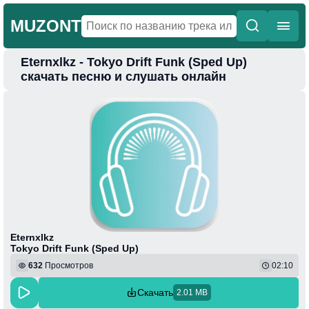
MUZONT
Eternxlkz - Tokyo Drift Funk (Sped Up)
Главная
скачать песню и слушать онлайн
Новинки
Популярная
Поп
Фонк
Колыбельные
Веселая
Eternxlkz
Tokyo Drift Funk (Sped Up)
632
Просмотров
02:10
Скачать
2.01 MB