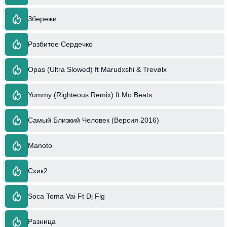
Збережи
Разбитое Сердечко
Opas (Ultra Slowed) ft Marudxshi & Trevølx
Yummy (Righteous Remix) ft Mo Beats
Самый Близкий Человек (Версия 2016)
Manoto
Схик2
Soca Toma Vai Ft Dj Flg
Разница