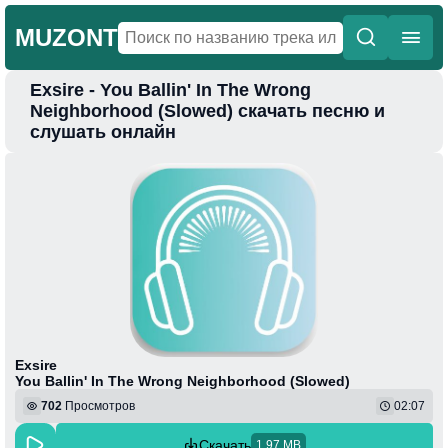
MUZONT
Exsire - You Ballin' In The Wrong
Главная
Neighborhood (Slowed) скачать песню и
слушать онлайн
Новинки
Популярная
Поп
Фонк
Колыбельные
Веселая
Exsire
You Ballin' In The Wrong Neighborhood (Slowed)
702
Просмотров
02:07
Скачать
1.97 MB