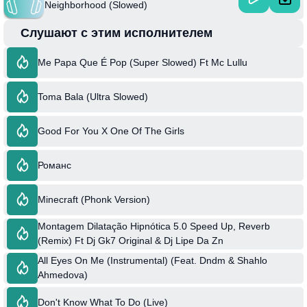
Neighborhood (Slowed)
Слушают с этим исполнителем
Me Papa Que É Pop (Super Slowed) Ft Mc Lullu
Toma Bala (Ultra Slowed)
Good For You X One Of The Girls
Романс
Minecraft (Phonk Version)
Montagem Dilatação Hipnótica 5.0 Speed Up, Reverb
(Remix) Ft Dj Gk7 Original & Dj Lipe Da Zn
All Eyes On Me (Instrumental) (Feat. Dndm & Shahlo
Ahmedova)
Don't Know What To Do (Live)