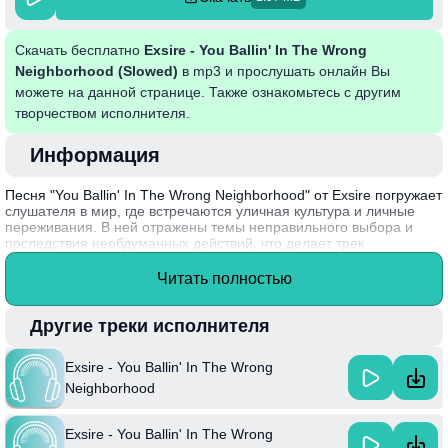
Скачать бесплатно
Exsire - You Ballin' In The Wrong
Neighborhood (Slowed)
в mp3 и прослушать онлайн Вы
можете на данной странице. Также ознакомьтесь с другим
творчеством исполнителя.
Информация
Песня "You Ballin' In The Wrong Neighborhood" от Exsire погружает
слушателя в мир, где встречаются уличная культура и личные
переживания. В ней отражены темы неправильного выбора и
последствия необдуманных действий, что делает трек
актуальным для молодежной аудитории. Замедленный темп
придает композиции глубину, усиливая эмоциональную
Читать полностью
выразительность лирики. Звучание сочетает в себе элементы
хип-hop и R&B, создавая атмосферу, полную напряжения и
остроты.
Другие треки исполнителя
Exsire – талантливый артист, который начинает набирать
Exsire - You Ballin' In The Wrong
популярность благодаря уникальному стилю, являющемуся
смесью современных музыкальных направлений и личных
Neighborhood
историй.
Exsire - You Ballin' In The Wrong