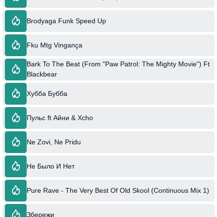
Brodyaga Funk Speed Up
Fku Mtg Vingança
Bark To The Beat (From "Paw Patrol: The Mighty Movie") Ft
Blackbear
Хубба Бубба
Пульс ft Айни & Xcho
Ne Zovi, Ne Pridu
Не Было И Нет
Pure Rave - The Very Best Of Old Skool (Continuous Mix 1)
Збережи