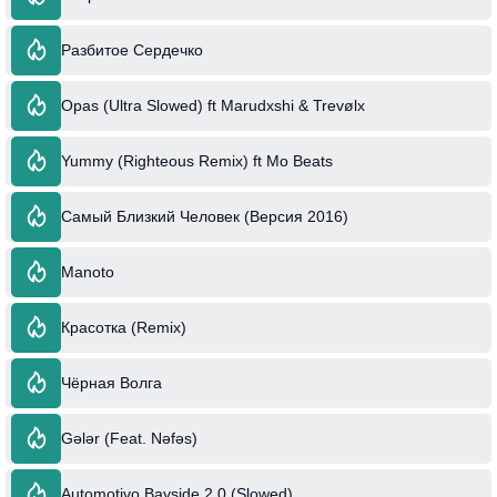
Разбитое Сердечко
Opas (Ultra Slowed) ft Marudxshi & Trevølx
Yummy (Righteous Remix) ft Mo Beats
Самый Близкий Человек (Версия 2016)
Manoto
Красотка (Remix)
Чёрная Волга
Gələr (Feat. Nəfəs)
Automotivo Bayside 2.0 (Slowed)