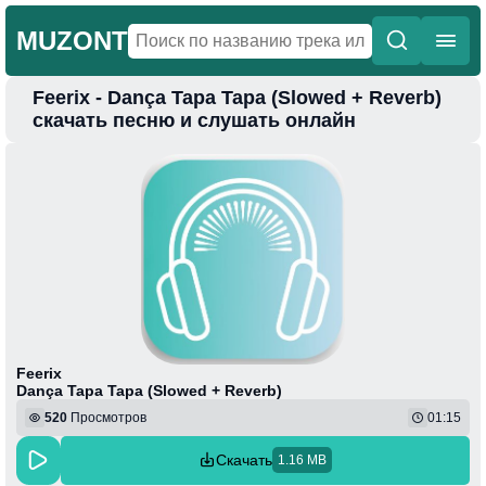
MUZONT
Feerix - Dança Tapa Tapa (Slowed + Reverb)
Главная
скачать песню и слушать онлайн
Новинки
Популярная
Поп
Фонк
Колыбельные
Веселая
Feerix
Dança Tapa Tapa (Slowed + Reverb)
520
Просмотров
01:15
Скачать
1.16 MB