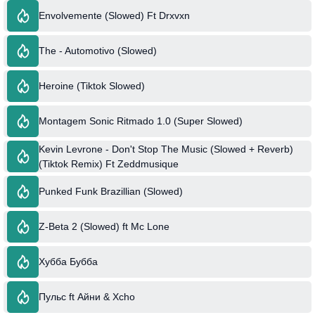
Envolvemente (Slowed) Ft Drxvxn
The - Automotivo (Slowed)
Heroine (Tiktok Slowed)
Montagem Sonic Ritmado 1.0 (Super Slowed)
Kevin Levrone - Don't Stop The Music (Slowed + Reverb)
(Tiktok Remix) Ft Zeddmusique
Punked Funk Brazillian (Slowed)
Z-Beta 2 (Slowed) ft Mc Lone
Хубба Бубба
Пульс ft Айни & Xcho