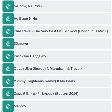
Ne Zovi, Ne Pridu
Не Было И Нет
Pure Rave - The Very Best Of Old Skool (Continuous Mix 1)
Збережи
Разбитое Сердечко
Opas (Ultra Slowed) ft Marudxshi & Trevølx
Yummy (Righteous Remix) ft Mo Beats
Самый Близкий Человек (Версия 2016)
Manoto