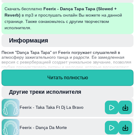
Скачать бесплатно
Feerix - Dança Tapa Tapa (Slowed +
Reverb)
в mp3 и прослушать онлайн Вы можете на данной
странице. Также ознакомьтесь с другим творчеством
исполнителя.
Информация
Песня "Dança Tapa Tapa" от Feerix погружает слушателей в
атмосферу зажигательного танца и радости. Ее замедленная
версия с реверберацией создает уникальное звучание, позволяя
глубже прочувствовать ритмы и мелодии, которые вдохновляют
на движение. Треки в подобном исполнении переносят в мир
вечерних вечеринок и беззаботного веселья, где музыка
Читать полностью
становится основным языком общения.
Feerix – талантливый артист, известный своими яркими
Другие треки исполнителя
композициями, которые объединяют различные музыкальные
стили и способны создать особые эмоции у слушателей.
Feerix - Taka Taka Ft Dj La Bravo
Feerix - Dança Da Morte