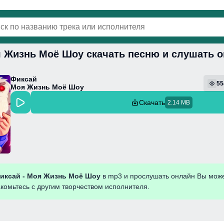
я Жизнь Моё Шоу скачать песню и слушать 
винки
Популярная
Поп
Фонк
Колыбель
Фиксай
55
Моя Жизнь Моё Шоу
Скачать
2.14 MB
иксай - Моя Жизнь Моё Шоу
в mp3 и прослушать онлайн Вы мож
акомьтесь с другим творчеством исполнителя.