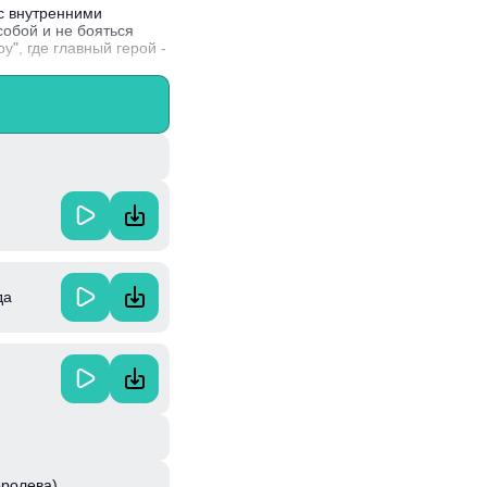
с внутренними
собой и не бояться
у", где главный герой -
а российской
.
да
оролева)