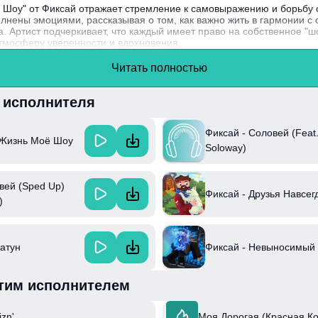
Шоу" от Фиксай отражает стремление к самовыражению и борьбу 
лнены эмоциями, рассказывая о том, как важно жить в гармонии с 
а. Артист подчеркивает, что каждый имеет право на собственное "шо
атмосферу уверенности и вдохновения.
ей оригинальной лирикой и уникальным стилем, активно работает н
Читать полностью
внося свежие идеи и актуальные тематики в поп-культуру.
и исполнителя
Фиксай - Соловей (Feat
 Жизнь Моё Шоу
Soloway)
вей (Sped Up)
Фиксай - Друзья Навсег
)
Батун
Фиксай - Невыносимый
тим исполнителем
izn'
Моя Дорогая (Красная К