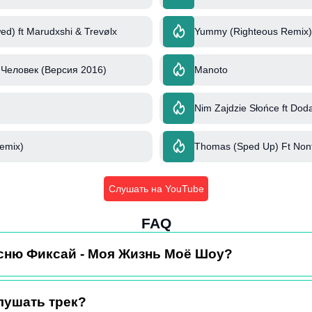
ed) ft Marudxshi & Trevølx
Yummy (Righteous Remix) 
Человек (Версия 2016)
Manoto
Nim Zajdzie Słońce ft Dod
Remix)
Thomas (Sped Up) Ft Non
Слушать на YouTube
FAQ
есню Фиксай - Моя Жизнь Моё Шоу?
лушать трек?