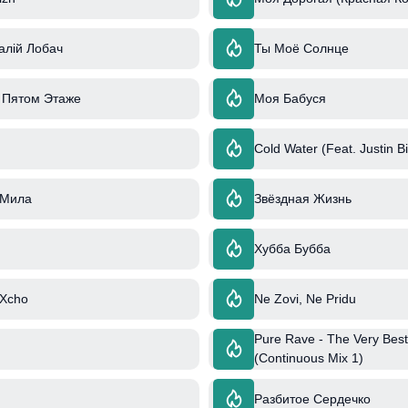
талій Лобач
Ты Моё Солнце
 Пятом Этаже
Моя Бабуся
Cold Water (Feat. Justin 
 Мила
Звёздная Жизнь
Хубба Бубба
 Xcho
Ne Zovi, Ne Pridu
Pure Rave - The Very Best
(Continuous Mix 1)
Разбитое Сердечко