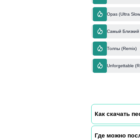
Opas (Ultra Slow
Самый Близкий 
Толпы (Remix)
Unforgettable (
Как скачать п
Где можно пос