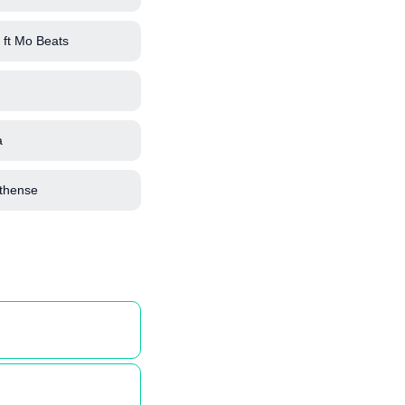
ft Mo Beats
a
thense