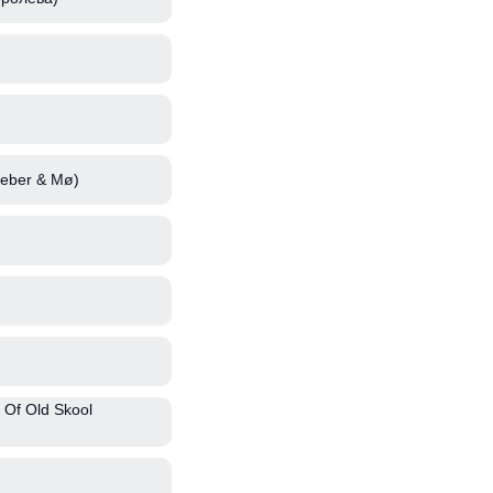
Bieber & Mø)
 Of Old Skool