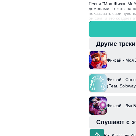
Песня "Моя Жизнь Моё 
демонами. Тексты напо
показывать свои чувств
он сам, и это создает 
Фиксай, известный сво
музыкальной сцене, при
Другие трек
Фиксай - Моя
Фиксай - Соло
(Feat. Soloway
Фиксай - Лук 
Слушают с э
Pro Krasivuju Zh