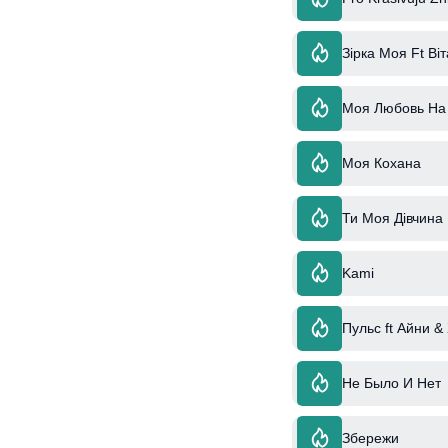
Зірка Моя Ft Ві
Моя Любовь На
Моя Кохана
Ти Моя Дівчина
Kami
Пульс ft Айни &
Не Было И Нет
Збережи