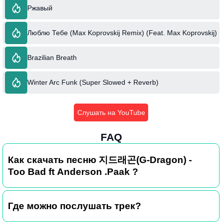
Ржавый
Люблю Тебе (Max Koprovskij Remix) (Feat. Max Koprovskij)
Brazilian Breath
Winter Arc Funk (Super Slowed + Reverb)
Слушать на YouTube
FAQ
Как скачать песню 지드래곤(G-Dragon) -
Too Bad ft Anderson .Paak ?
Где можно послушать трек?