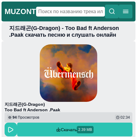
MUZONT
지드래곤(G-Dragon) - Too Bad ft Anderson
Главная
.Paak скачать песню и слушать онлайн
Новинки
Популярная
Поп
Фонк
Колыбельные
Веселая
지드래곤(G-Dragon)
Too Bad ft Anderson .Paak
94
Просмотров
02:34
Скачать
2.39 MB