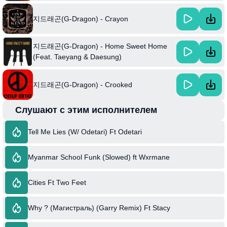
지드래곤(G-Dragon) - Crayon
지드래곤(G-Dragon) - Home Sweet Home
(Feat. Taeyang & Daesung)
지드래곤(G-Dragon) - Crooked
Слушают с этим исполнителем
Tell Me Lies (W/ Odetari) Ft Odetari
Myanmar School Funk (Slowed) ft Wxrmane
Cities Ft Two Feet
Why ? (Магистраль) (Garry Remix) Ft Stacy