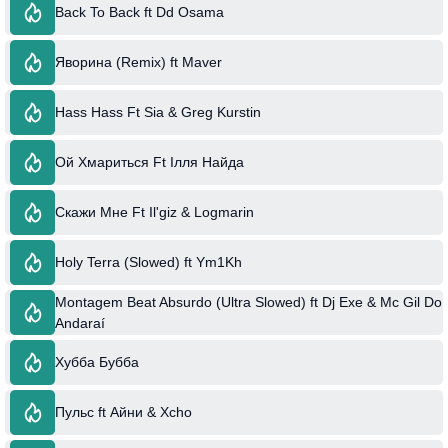
Back To Back ft Dd Osama
Яворина (Remix) ft Maver
Hass Hass Ft Sia & Greg Kurstin
Ой Хмариться Ft Ілля Найда
Скажи Мне Ft Il'giz & Logmarin
Holy Terra (Slowed) ft Ym1Kh
Montagem Beat Absurdo (Ultra Slowed) ft Dj Exe & Mc Gil Do
Andaraí
Хубба Бубба
Пульс ft Айни & Xcho