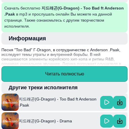
Скачать бесплатно
지드래곤(G-Dragon) - Too Bad ft Anderson
.Paak
в mp3 и прослушать онлайн Вы можете на данной
странице. Также ознакомьтесь с другим творчеством
исполнителя.
Информация
Песня "Too Bad" Г-Dragon, в сотрудничестве с Anderson .Paak,
исследует темы утраты и внутренней борьбы. В ней
смешиваются элементы корейского хип-хопа и ритмы R&B,
создавая уникальное звучание. Лирика погружает слушателя в
мир эмоций и личных переживаний, отражая сложные отношения
и неудовлетворенность. Этот трек демонстрирует мастерство
Читать полностью
обоих артистов в сочетании глубины слов и музыкального
экспериментирования, делая его актуальным и
запоминающимся.
Другие треки исполнителя
Интересный факт: "Too Bad" была записана во время работы Г-
지드래곤(G-Dragon) - Too Bad ft Anderson
Dragon над его проектами в Лос-Анджелесе, что позволило ему
объединить международный стиль с собственным видением.
.Paak
지드래곤(G-Dragon) - Drama