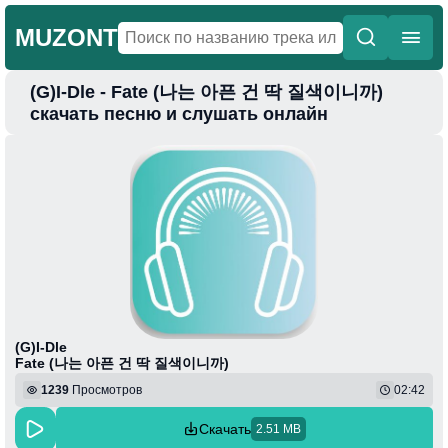
MUZONT
(G)I-Dle - Fate (나는 아픈 건 딱 질색이니까)
Главная
скачать песню и слушать онлайн
Новинки
Популярная
Поп
Фонк
Колыбельные
Веселая
(G)I-Dle
Fate (나는 아픈 건 딱 질색이니까)
1239
Просмотров
02:42
Скачать
2.51 MB