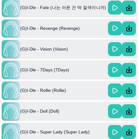
(G)I-Dle - Fate (나는 아픈 건 딱 질색이니까)
(G)I-Dle - Revenge (Revenge)
(G)I-Dle - Vision (Vision)
(G)I-Dle - 7Days (7Days)
(G)I-Dle - Rollie (Rollie)
(G)I-Dle - Doll (Doll)
(G)I-Dle - Super Lady (Super Lady)