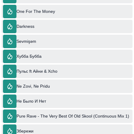
One For The Money
Darkness
Sevmişəm
Хубба Бубба
Пульс ft Айни & Xcho
Ne Zovi, Ne Pridu
Не Было И Нет
Pure Rave - The Very Best Of Old Skool (Continuous Mix 1)
Збережи