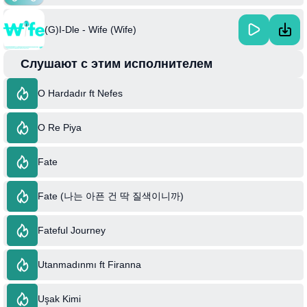
(G)I-Dle - Wife (Wife)
Слушают с этим исполнителем
O Hardadır ft Nefes
O Re Piya
Fate
Fate (나는 아픈 건 딱 질색이니까)
Fateful Journey
Utanmadınmı ft Firanna
Uşak Kimi