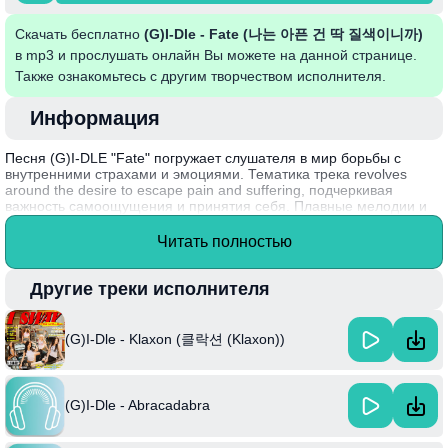
Скачать бесплатно
(G)I-Dle - Fate (나는 아픈 건 딱 질색이니까)
в mp3 и прослушать онлайн Вы можете на данной странице.
Также ознакомьтесь с другим творчеством исполнителя.
Информация
Песня (G)I-DLE "Fate" погружает слушателя в мир борьбы с
внутренними страхами и эмоциями. Тематика трека revolves
around the desire to escape pain and suffering, подчеркивая
важность самоощущения и принятия себя. Плавные мелодии и
мощный вокал создают атмосферу, где каждый может найти
поддержку в своих переживаниях, создавая ощущение близости и
Читать полностью
понимания.
Интересный факт: "Fate" была написана в сотрудничестве с
Другие треки исполнителя
участниками группы, которые активно участвуют в создании своей
музыки, что подчеркивает их творческую независимость и
оригинальность в K-pop индустрии.
(G)I-Dle - Klaxon (클락션 (Klaxon))
(G)I-Dle - Abracadabra