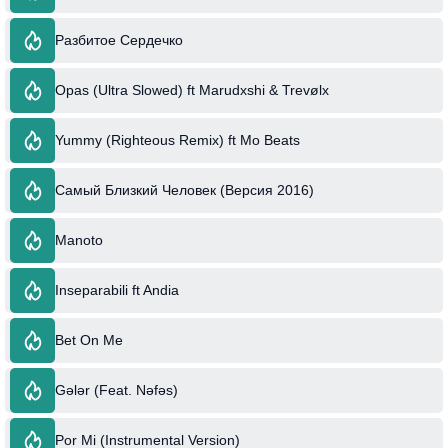
Разбитое Сердечко
Opas (Ultra Slowed) ft Marudxshi & Trevølx
Yummy (Righteous Remix) ft Mo Beats
Самый Близкий Человек (Версия 2016)
Manoto
Inseparabili ft Andia
Bet On Me
Gələr (Feat. Nəfəs)
Por Mi (Instrumental Version)