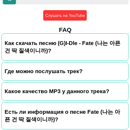
Слушать на YouTube
FAQ
Как скачать песню (G)I-Dle - Fate (나는 아픈
건 딱 질색이니까)?
Где можно послушать трек?
Какое качество MP3 у данного трека?
Есть ли информация о песне Fate (나는 아
픈 건 딱 질색이니까)?