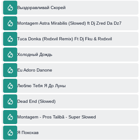
Выздоравливай Скорей
Montagem Astra Mirabilis (Slowed) ft Dj Zred Da Dz7
Tuca Donka (Rxdxvil Remix) Ft Dj Fku & Rxdxvil
Холодный Дождь
Eu Adoro Danone
Люблю Тебя Я До Луны
Dead End (Slowed)
Montagem - Pros Talibã - Super Slowed
Я Покохав