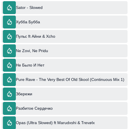
Sator - Slowed
Хубба Бубба
Пульс ft Айни & Xcho
Ne Zovi, Ne Pridu
Не Было И Нет
Pure Rave - The Very Best Of Old Skool (Continuous Mix 1)
Збережи
Разбитое Сердечко
Opas (Ultra Slowed) ft Marudxshi & Trevølx