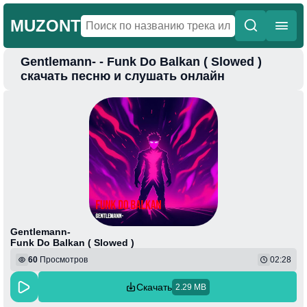
MUZONT
Gentlemann- - Funk Do Balkan ( Slowed )
Главная
скачать песню и слушать онлайн
Новинки
Популярная
Поп
Фонк
Колыбельные
Веселая
Gentlemann-
Funk Do Balkan ( Slowed )
60
Просмотров
02:28
Скачать
2.29 MB