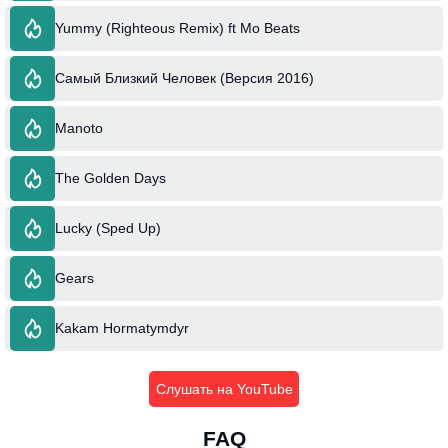
Yummy (Righteous Remix) ft Mo Beats
Самый Близкий Человек (Версия 2016)
Manoto
The Golden Days
Lucky (Sped Up)
Gears
Kakam Hormatymdyr
Слушать на YouTube
FAQ