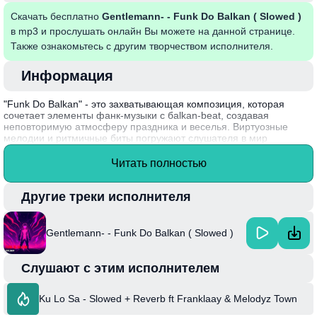
Скачать бесплатно
Gentlemann- - Funk Do Balkan ( Slowed )
в mp3 и прослушать онлайн Вы можете на данной странице.
Также ознакомьтесь с другим творчеством исполнителя.
Информация
"Funk Do Balkan" - это захватывающая композиция, которая
сочетает элементы фанк-музыки с бalkan-beat, создавая
неповторимую атмосферу праздника и веселья. Виртуозные
мелодии и ритмичные биты погружают слушателя в мир
восточноевропейских мелодий, пробуждая желание танцевать и
наслаждаться каждым моментом. Песня напоминает о живой
Читать полностью
культуре Балкан и её ярких традициях, интегрируя в себя
современные музыкальные технологии и стили.
Другие треки исполнителя
Gentlemann — это проект, созданный музыкантом, который
стремится объединить разные музыкальные жанры и культуры.
Его творчество стало популярным благодаря уникальному
Gentlemann- - Funk Do Balkan ( Slowed )
звучанию и чувственной подаче, что создает особую связь между
артистом и аудиторией.
Слушают с этим исполнителем
Ku Lo Sa - Slowed + Reverb ft Franklaay & Melodyz Town