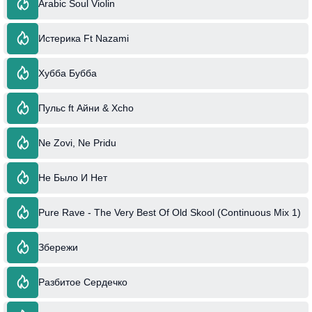
Arabic Soul Violin
Истерика Ft Nazami
Хубба Бубба
Пульс ft Айни & Xcho
Ne Zovi, Ne Pridu
Не Было И Нет
Pure Rave - The Very Best Of Old Skool (Continuous Mix 1)
Збережи
Разбитое Сердечко