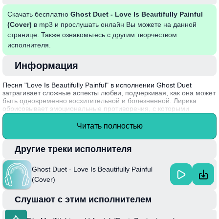
Скачать бесплатно
Ghost Duet - Love Is Beautifully Painful
(Cover)
в mp3 и прослушать онлайн Вы можете на данной
странице. Также ознакомьтесь с другим творчеством
исполнителя.
Информация
Песня "Love Is Beautifully Painful" в исполнении Ghost Duet
затрагивает сложные аспекты любви, подчеркивая, как она может
быть одновременно восхитительной и болезненной. Лирика
обрисовывает эмоциональные противоречия, с которыми
сталкиваются влюбленные, показывая, как страсть часто
переплетается с болью. Музыка помогает передать глубину этих
Читать полностью
чувств, создавая атмосферу, в которой слушатель может
идентифицировать себя с переживаниями героев.
Другие треки исполнителя
Интересный факт: Ghost Duet — это музыкальный проект,
созданный в 2018 году, который успешно сочетает элементы поп-
Ghost Duet - Love Is Beautifully Painful
музыки и инди, привлекая внимание своей искренностью и
оригинальностью.
(Cover)
Слушают с этим исполнителем