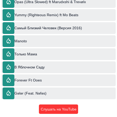
Opas (Ultra Slowed) ft Marudxshi & Trevølx
Yummy (Righteous Remix) ft Mo Beats
Самый Близкий Человек (Версия 2016)
Manoto
Только Мама
В Яблочном Саду
Forever Ft Ooes
Gələr (Feat. Nəfəs)
Слушать на YouTube