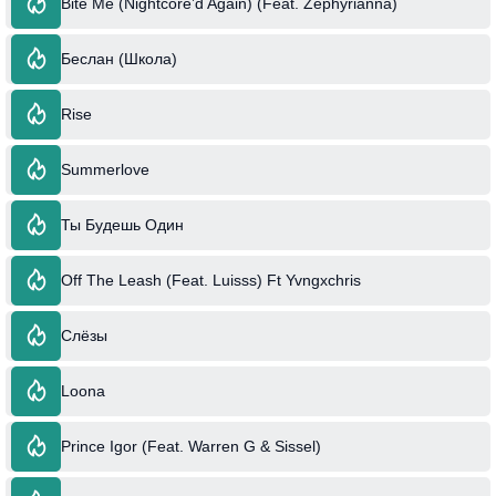
Bite Me (Nightcore’d Again) (Feat. Zephyrianna)
Беслан (Школа)
Rise
Summerlove
Ты Будешь Один
Off The Leash (Feat. Luisss) Ft Yvngxchris
Слёзы
Loona
Prince Igor (Feat. Warren G & Sissel)