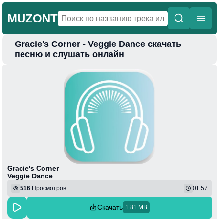
MUZONT
Gracie's Corner - Veggie Dance скачать
Главная
песню и слушать онлайн
Новинки
Популярная
Поп
Фонк
Колыбельные
Веселая
Gracie's Corner
Veggie Dance
516
Просмотров
01:57
Скачать
1.81 MB