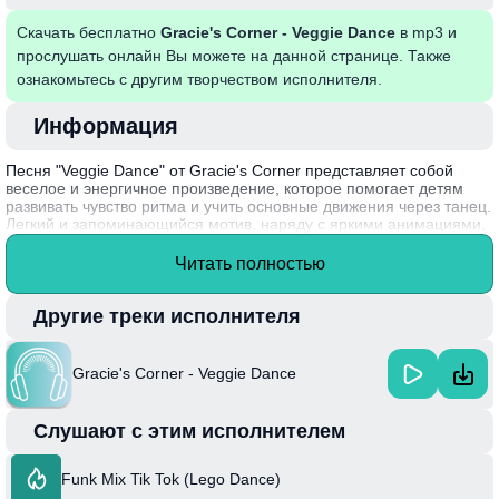
Скачать бесплатно
Gracie's Corner - Veggie Dance
в mp3 и
прослушать онлайн Вы можете на данной странице. Также
ознакомьтесь с другим творчеством исполнителя.
Информация
Песня "Veggie Dance" от Gracie's Corner представляет собой
веселое и энергичное произведение, которое помогает детям
развивать чувство ритма и учить основные движения через танец.
Легкий и запоминающийся мотив, наряду с яркими анимациями,
вовлекает малышей в активное времяпрепровождение,
способствуя развитию моторики и координации. Это прекрасно
Читать полностью
подходит для семейного досуга, создавая атмосферу радости и
единства.
Другие треки исполнителя
Интересный факт: Gracie's Corner была создана чтобы
развлекать и обучать детей, используя удобные музыкальные
форматы, которые легко запоминаются и стимулируют активное
Gracie's Corner - Veggie Dance
участие.
Слушают с этим исполнителем
Funk Mix Tik Tok (Lego Dance)