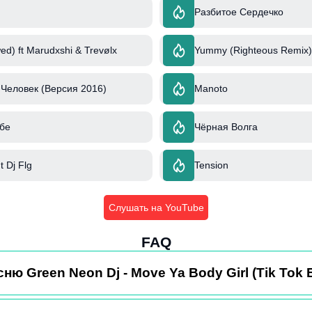
Разбитое Сердечко
ed) ft Marudxshi & Trevølx
Yummy (Righteous Remix) 
Человек (Версия 2016)
Manoto
бе
Чёрная Волга
 Dj Flg
Tension
Слушать на YouTube
FAQ
ню Green Neon Dj - Move Ya Body Girl (Tik Tok E