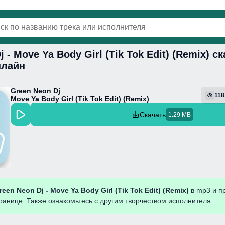
 - Move Ya Body Girl (Tik Tok Edit) (Remix) 
винки
Популярная
Поп
Фонк
Колыбель
нлайн
Green Neon Dj
118
Move Ya Body Girl (Tik Tok Edit) (Remix)
Скачать
1.29 MB
reen Neon Dj - Move Ya Body Girl (Tik Tok Edit) (Remix)
в mp3 и п
ранице. Также ознакомьтесь с другим творчеством исполнителя.