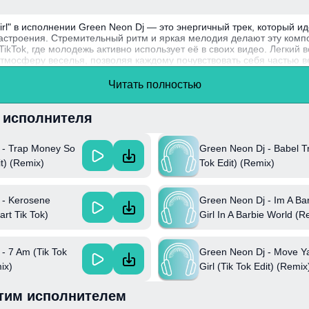
rl" в исполнении Green Neon Dj — это энергичный трек, который и
настроения. Стремительный ритм и яркая мелодия делают эту ком
TikTok, где молодежь активно использует её в своих видео. Легкий 
тмосферу веселья, позволяя каждому почувствовать себя частью в
n Neon Dj – это проект, который активно развивает направление E
Читать полностью
разных музыкальных стилей, что позволяет ему выделяться на фон
и исполнителя
 - Trap Money So
Green Neon Dj - Babel Tr
it) (Remix)
Tok Edit) (Remix)
 - Kerosene
Green Neon Dj - Im A Ba
rt Tik Tok)
Girl In A Barbie World (R
- 7 Am (Tik Tok
Green Neon Dj - Move Y
ix)
Girl (Tik Tok Edit) (Remix
тим исполнителем