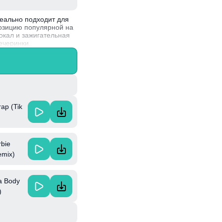
деально подходит для
позицию популярной на
вокал и зажигательная
ечеринки.
DM, привнося в
е других исполнителей.
ap (Tik
rbie
emix)
a Body
)