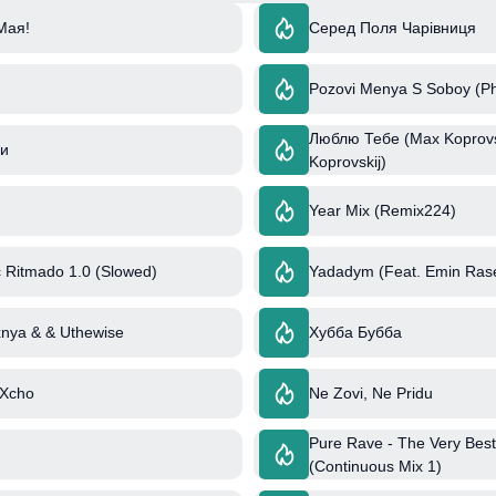
Мая!
Серед Поля Чарівниця
Pozovi Menya S Soboy (Ph
Люблю Тебе (Max Koprovsk
ни
Koprovskij)
Year Mix (Remix224)
 Ritmado 1.0 (Slowed)
Yadadym (Feat. Emin Ras
nya & & Uthewise
Хубба Бубба
 Xcho
Ne Zovi, Ne Pridu
Pure Rave - The Very Best
(Continuous Mix 1)