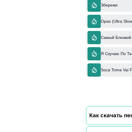
Збережи
Opas (Ultra Slow
Самый Близкий 
Я Скучаю По Те
Soca Toma Vai Ft
Как скачать пес