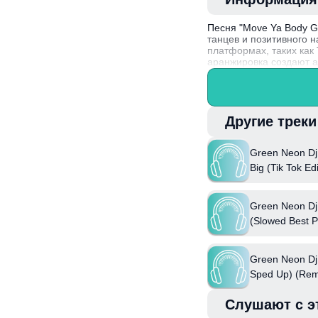
Песня "Move Ya Body Gi
танцев и позитивного 
платформах, таких как 
аранжировка создают а
Интересный факт: Gree
электронику элементы 
Другие трек
Green Neon Dj
Big (Tik Tok Ed
Green Neon Dj
(Slowed Best Pa
(Remix)
Green Neon Dj 
Sped Up) (Rem
Слушают с э