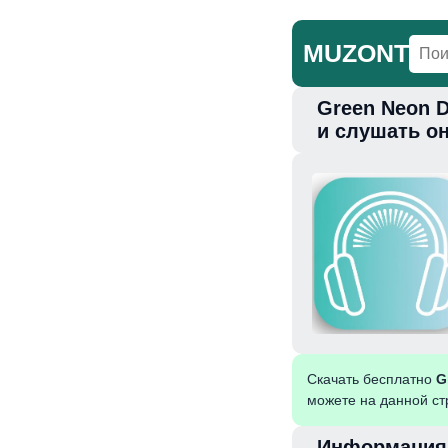
MUZONT
Green Neon Dj
Главная
Но
и слушать о
Скачать бесплатно
G
можете на данной ст
Информация