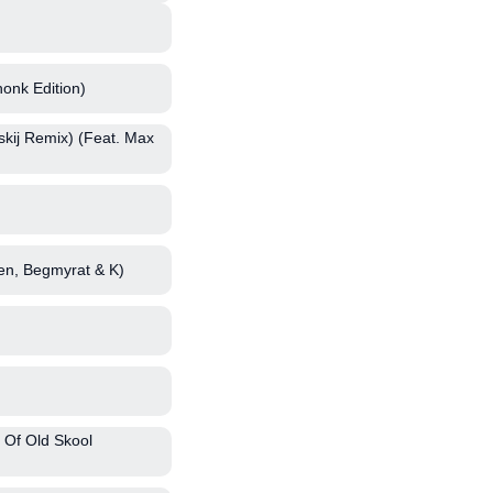
onk Edition)
ij Remix) (Feat. Max
en, Begmyrat & K)
 Of Old Skool