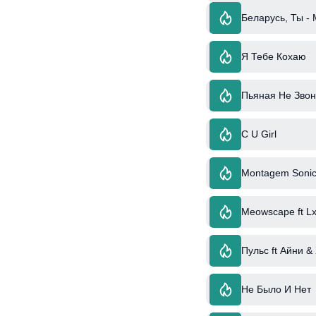
Беларусь, Ты - 
Я Тебе Кохаю
Пьяная Не Зво
C U Girl
Montagem Sonic
Meowscape ft Lx
Пульс ft Айни &
Не Было И Нет