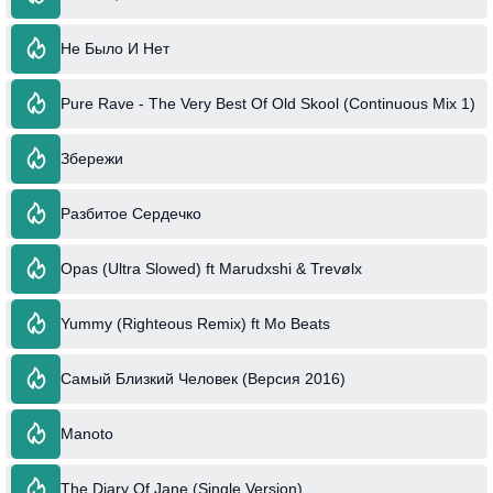
Не Было И Нет
Pure Rave - The Very Best Of Old Skool (Continuous Mix 1)
Збережи
Разбитое Сердечко
Opas (Ultra Slowed) ft Marudxshi & Trevølx
Yummy (Righteous Remix) ft Mo Beats
Самый Близкий Человек (Версия 2016)
Manoto
The Diary Of Jane (Single Version)