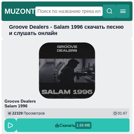
MUZONT
Groove Dealers - Salam 1996 скачать песню
Главная
и слушать онлайн
Новинки
Популярная
Поп
Фонк
Колыбельные
Веселая
Groove Dealers
Salam 1996
22329
Просмотров
01:47
Скачать
1.66 MB