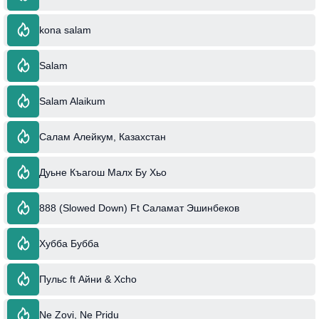
kona salam
Salam
Salam Alaikum
Салам Алейкум, Казахстан
Дуьне Къагош Малх Бу Хьо
888 (Slowed Down) Ft Саламат Эшинбеков
Хубба Бубба
Пульс ft Айни & Xcho
Ne Zovi, Ne Pridu