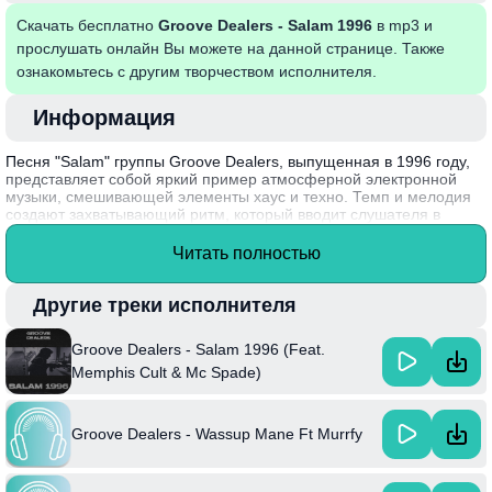
Скачать бесплатно
Groove Dealers - Salam 1996
в mp3 и
прослушать онлайн Вы можете на данной странице. Также
ознакомьтесь с другим творчеством исполнителя.
Информация
Песня "Salam" группы Groove Dealers, выпущенная в 1996 году,
представляет собой яркий пример атмосферной электронной
музыки, смешивающей элементы хаус и техно. Темп и мелодия
создают захватывающий ритм, который вводит слушателя в
транс, обеспечивая незабываемый опыт на танцполе.
Уникальные звуковые текстуры и грациозные синтезаторные
Читать полностью
линии привносят в композицию восточные мотивы, что делает её
не только танцевальной, но и глубоко чувственной.
Другие треки исполнителя
Интересным фактом является то, что Groove Dealers были
известны своей способностью смешивать различные
Groove Dealers - Salam 1996 (Feat.
музыкальные жанры, и "Salam" стала одной из тех треков,
которые заложили основу для их дальнейшего успеха на
Memphis Cult & Mc Spade)
музыкальной сцене 90-х.
Groove Dealers - Wassup Mane Ft Murrfy