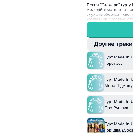
Песня "Стожари" гурту 
мелодійні мотиви та пое
слухачів зберігати свої
композиції простежуютьс
Цікаво, що гурт Made In
знакових творів, що осп
Другие трек
Гурт Made In U
Герої Зсу
Гурт Made In U
Мене Підману
Гурт Made In U
Про Рушник
Гурт Made In U
Горі Два Дубки