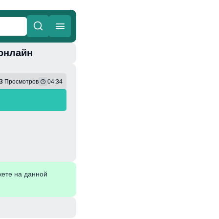
 онлайн
ные
Веселая
3
Просмотров
04:34
ете на данной