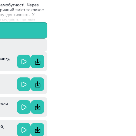
самобутності. Через
іричний зміст закликає
у ідентичність. У
 мудрість предків.
и" стали одним із їхніх
ванку,
хали
Ой,