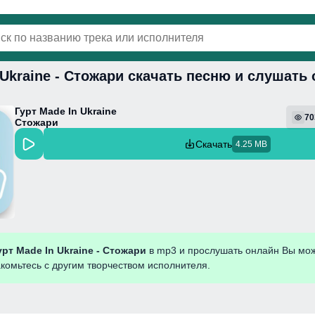
 Ukraine - Стожари скачать песню и слушать
винки
Популярная
Поп
Фонк
Колыбель
Гурт Made In Ukraine
70
Стожари
Скачать
4.25 MB
урт Made In Ukraine - Стожари
в mp3 и прослушать онлайн Вы мож
акомьтесь с другим творчеством исполнителя.