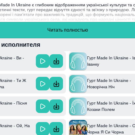
Made In Ukraine є глибоким відображенням української культури та 
тичні тексти, гурт передає відчуття єдності та зв’язку з природою. Л
 корені і пам’ятати про важливість традицій, що формують національн
я символи українського села, які нагадують про народні цінності та
 Ukraine активно підтримує українські традиції та культуру, і "Стожар
Читать полностью
івує красу рідної землі.
и исполнителя
kraine - Ви -
Гурт Made In Ukraine - І
Іванку
kraine - Ти Ж
Гурт Made In Ukraine -
ла
Новорічна Ніч
kraine - Пісня
Гурт Made In Ukraine - Ї
Козаки Полем
kraine - Ой, На
Гурт Made In Ukraine - 
Чорна Я Си Чорна