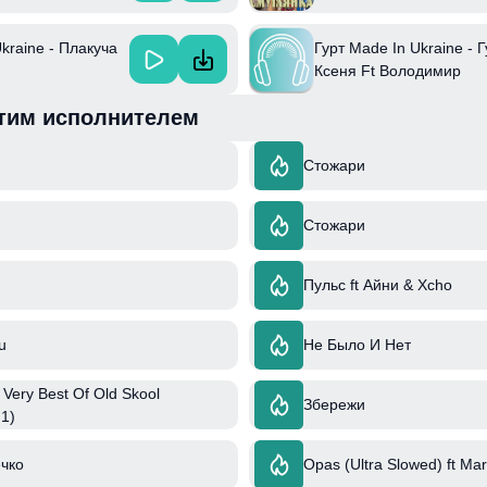
kraine - Плакуча
Гурт Made In Ukraine - 
Ксеня Ft Володимир
Войцеховський
тим исполнителем
Стожари
Стожари
Пульс ft Айни & Xcho
u
Не Было И Нет
 Very Best Of Old Skool
Збережи
 1)
чко
Opas (Ultra Slowed) ft Ma