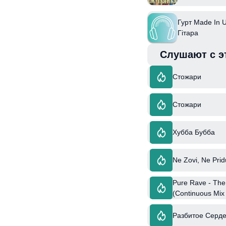
Гурт Made In U
Гітара
Слушают с э
Стожари
Стожари
Хубба Бубба
Ne Zovi, Ne Prid
Pure Rave - The
(Continuous Mix
Разбитое Серде