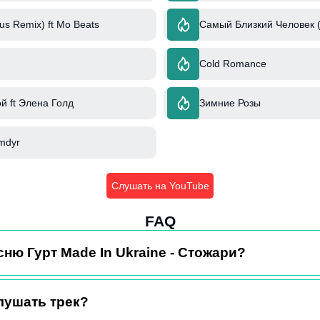
s Remix) ft Mo Beats
Самый Близкий Человек 
Cold Romance
й ft Элена Голд
Зимние Розы
mdyr
Слушать на YouTube
FAQ
сню Гурт Made In Ukraine - Стожари?
лушать трек?