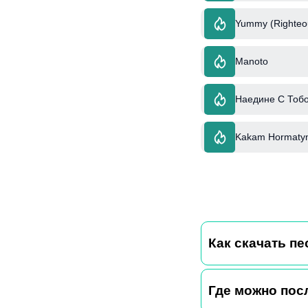
Yummy (Righteou
Manoto
Наедине С Тобо
Kakam Hormaty
Как скачать пе
Где можно пос