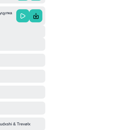
Гуцулка
rudxshi & Trevølx