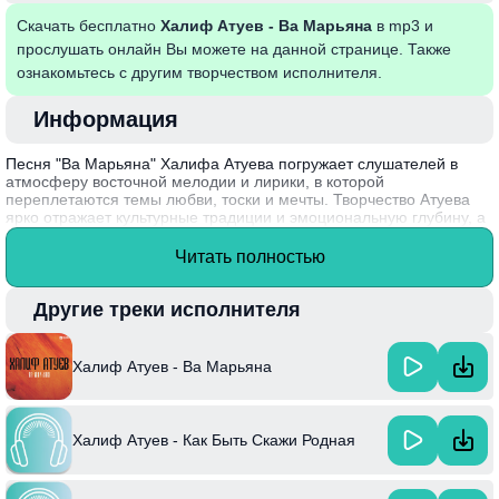
Скачать бесплатно
Халиф Атуев - Ва Марьяна
в mp3 и
прослушать онлайн Вы можете на данной странице. Также
ознакомьтесь с другим творчеством исполнителя.
Информация
Песня "Ва Марьяна" Халифа Атуева погружает слушателей в
атмосферу восточной мелодии и лирики, в которой
переплетаются темы любви, тоски и мечты. Творчество Атуева
ярко отражает культурные традиции и эмоциональную глубину, а
его голос придает композиции особую выразительность. В "Ва
Марьяна" автор создает живописные образы, вызывая у
Читать полностью
слушателя чувства ностальгии и романтики. Факт: Халиф Атуев —
не только певец, но и талантливый композитор, писавший песни
для многочисленных исполнителей в своем жанре.
Другие треки исполнителя
Халиф Атуев - Ва Марьяна
Халиф Атуев - Как Быть Скажи Родная