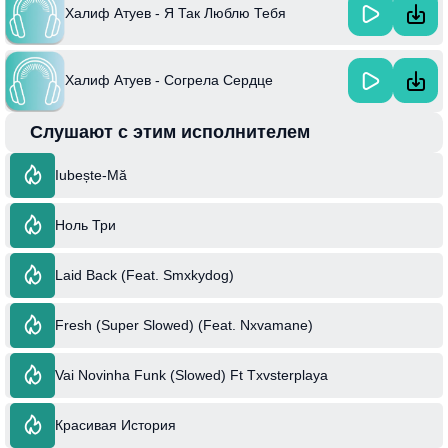
Халиф Атуев - Я Так Люблю Тебя
Халиф Атуев - Согрела Сердце
Слушают с этим исполнителем
Iubește-Mă
Ноль Три
Laid Back (Feat. Smxkydog)
Fresh (Super Slowed) (Feat. Nxvamane)
Vai Novinha Funk (Slowed) Ft Txvsterplaya
Красивая История