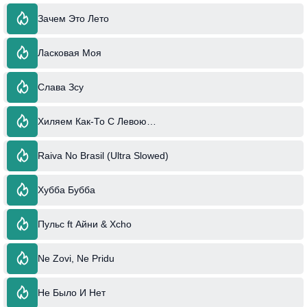
Зачем Это Лето
Ласковая Моя
Слава Зсу
Хиляем Как-То С Левою…
Raiva No Brasil (Ultra Slowed)
Хубба Бубба
Пульс ft Айни & Xcho
Ne Zovi, Ne Pridu
Не Было И Нет