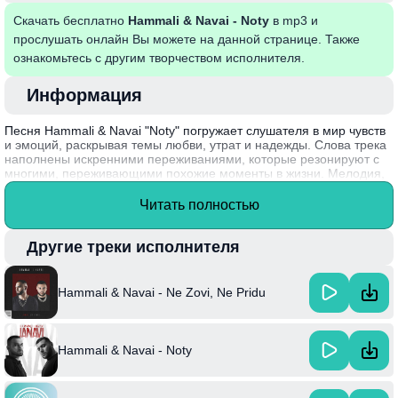
Скачать бесплатно
Hammali & Navai - Noty
в mp3 и
прослушать онлайн Вы можете на данной странице. Также
ознакомьтесь с другим творчеством исполнителя.
Информация
Песня Hammali & Navai "Noty" погружает слушателя в мир чувств
и эмоций, раскрывая темы любви, утрат и надежды. Слова трека
наполнены искренними переживаниями, которые резонируют с
многими, переживающими похожие моменты в жизни. Мелодия,
гармонично сочетая в себе элементы хип-хопа и R&B, создает
атмосферу уюта и глубокой душевности, заставляя задуматься о
Читать полностью
важности искренних чувств и связи между людьми.
Интересный факт: Hammali & Navai стали популярными
Другие треки исполнителя
благодаря своим совместным трекам, которые быстро находят
отклик у молодежной аудитории и становятся хитами на
музыкальных платформах.
Hammali & Navai - Ne Zovi, Ne Pridu
Hammali & Navai - Noty