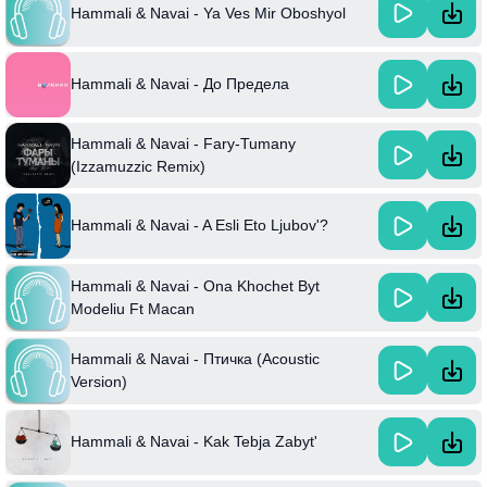
Hammali & Navai - Ya Ves Mir Oboshyol
Hammali & Navai - До Предела
Hammali & Navai - Fary-Tumany
(Izzamuzzic Remix)
Hammali & Navai - A Esli Eto Ljubov'?
Hammali & Navai - Ona Khochet Byt
Modeliu Ft Macan
Hammali & Navai - Птичка (Acoustic
Version)
Hammali & Navai - Kak Tebja Zabyt'