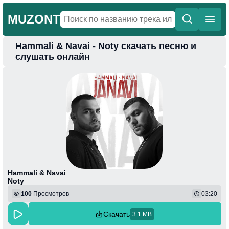
MUZONT
Hammali & Navai - Noty скачать песню и
Главная
слушать онлайн
Новинки
Популярная
Поп
Фонк
Колыбельные
Веселая
Hammali & Navai
Noty
100
Просмотров
03:20
Скачать
3.1 MB