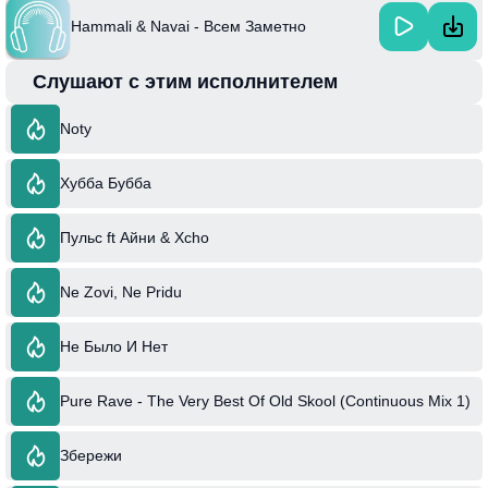
Hammali & Navai - Всем Заметно
Слушают с этим исполнителем
Noty
Хубба Бубба
Пульс ft Айни & Xcho
Ne Zovi, Ne Pridu
Не Было И Нет
Pure Rave - The Very Best Of Old Skool (Continuous Mix 1)
Збережи