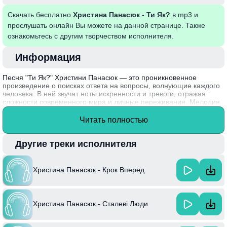
Скачать бесплатно
Христина Панасюк - Ти Як?
в mp3 и
прослушать онлайн Вы можете на данной странице. Также
ознакомьтесь с другим творчеством исполнителя.
Информация
Песня "Ти Як?" Христини Панасюк — это проникновенное
произведение о поисках ответа на вопросы, волнующие каждого
человека. В ней звучат ноты искренности и тревоги, отражая
сложности современного мира и личные переживания. Мелодия
в сочетании с глубокими текстами создает атмосферу близости и
уязвимости, заставляя слушателя задуматься о своих эмоциях и
Читать полностью
отношениях.
Христина Панасюк, известная своей уникальной способностью
Другие треки исполнителя
передавать чувства через музыку, написала эту песню,
вдохновившись собственным опытом и взаимодействием с
окружающими.
Христина Панасюк - Крок Вперед
Христина Панасюк - Сталеві Люди