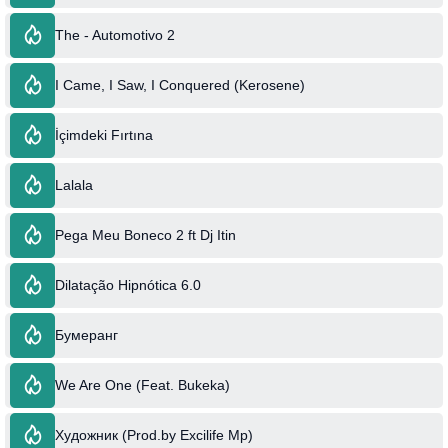
The - Automotivo 2
I Came, I Saw, I Conquered (Kerosene)
İçimdeki Fırtına
Lalala
Pega Meu Boneco 2 ft Dj Itin
Dilatação Hipnótica 6.0
Бумеранг
We Are One (Feat. Bukeka)
Художник (Prod.by Excilife Mp)