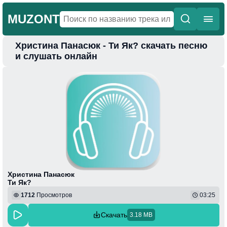
MUZONT
Христина Панасюк - Ти Як? скачать песню
Главная
и слушать онлайн
Новинки
Популярная
Поп
Фонк
Колыбельные
Веселая
Христина Панасюк
Ти Як?
1712
Просмотров
03:25
Скачать
3.18 MB