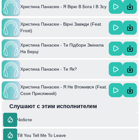
Христина Панасюк - Я Вірю В Бога І В Зсу
Христина Панасюк - Вірні Завжди (Feat.
Frost)
Христина Панасюк - Ти Підбори Змінила
На Берці
Христина Панасюк - Ти Як?
Христина Панасюк - Я Не Втомився (Feat.
Сєня Присяжний)
Слушают с этим исполнителем
Чоботи
Till You Tell Me To Leave