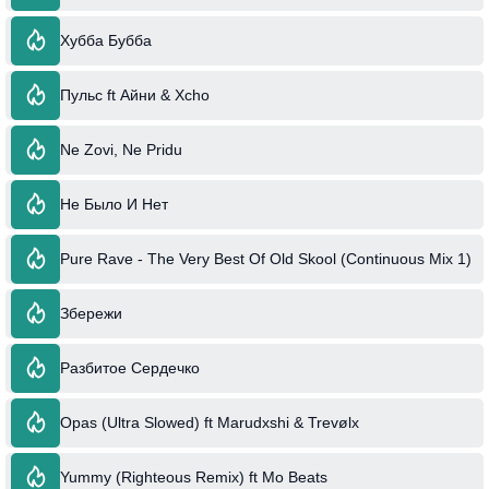
Хубба Бубба
Пульс ft Айни & Xcho
Ne Zovi, Ne Pridu
Не Было И Нет
Pure Rave - The Very Best Of Old Skool (Continuous Mix 1)
Збережи
Разбитое Сердечко
Opas (Ultra Slowed) ft Marudxshi & Trevølx
Yummy (Righteous Remix) ft Mo Beats