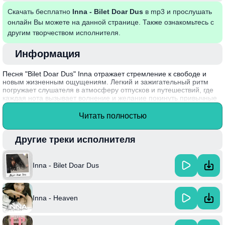
Скачать бесплатно
Inna - Bilet Doar Dus
в mp3 и прослушать
онлайн Вы можете на данной странице. Также ознакомьтесь с
другим творчеством исполнителя.
Информация
Песня "Bilet Doar Dus" Inna отражает стремление к свободе и
новым жизненным ощущениям. Легкий и зажигательный ритм
погружает слушателя в атмосферу отпусков и путешествий, где
каждая нота вызывает волнение и желание покинуть привычные
рамки. Текст песни наполнен образами, которые подчеркивают
желание оставить все за спиной и отправиться навстречу
Читать полностью
незнакомым приключениям. Музыка и лирика создают
настроение, способствующее беззаботному отдыху и радости.
Другие треки исполнителя
Интересный факт: Inna, настоящая имя которой — Елена
Александра Александру, впервые завоевала мировую
популярность с хитом "Hot" в 2009 году и с тех пор остается
Inna - Bilet Doar Dus
одним из самых известных артистов электронной дэнс музыки.
Inna - Heaven