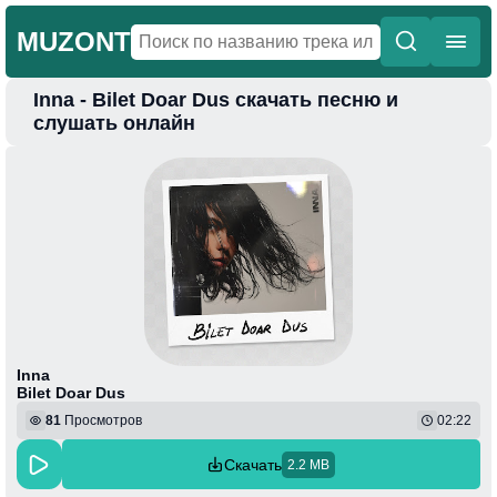
MUZONT
Inna - Bilet Doar Dus скачать песню и
Главная
слушать онлайн
Новинки
Популярная
Поп
Фонк
Колыбельные
Веселая
Inna
Bilet Doar Dus
81
Просмотров
02:22
Скачать
2.2 MB