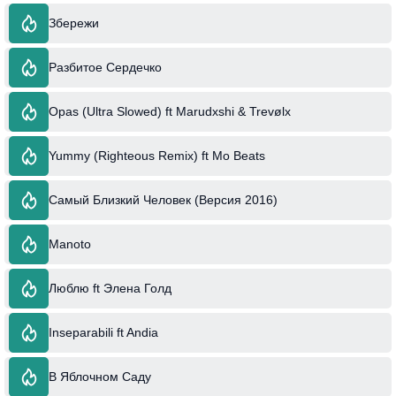
Збережи
Разбитое Сердечко
Opas (Ultra Slowed) ft Marudxshi & Trevølx
Yummy (Righteous Remix) ft Mo Beats
Самый Близкий Человек (Версия 2016)
Manoto
Люблю ft Элена Голд
Inseparabili ft Andia
В Яблочном Саду