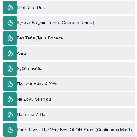
Bilet Doar Dus
Щемит В Душе Тоска (Стэпман Remix)
Без Тебя Душа Болела
Алга
Хубба Бубба
Пульс ft Айни & Xcho
Ne Zovi, Ne Pridu
Не Было И Нет
Pure Rave - The Very Best Of Old Skool (Continuous Mix 1)