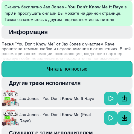
Скачать бесплатно
Jax Jones - You Don't Know Me ft Raye
в
mp3 и прослушать онлайн Вы можете на данной странице.
Также ознакомьтесь с другим творчеством исполнителя.
Информация
Песня "You Don't Know Me" от Jax Jones с участием Raye
пронизана темами любви и недопонимания в отношениях. В ней
рассматриваются эмоции, возникающие, когда один партнер
чувствует себя невидимым или недостаточно понимаемым
другим. Ритмичные биты и запоминающаяся мелодия делают
трек отличным союзником для танцев, преображая чувства в
Читать полностью
мощную энергетику вечеринки. Эта композиция подчеркивает
важность искренности и общения в отношениях, а её звучание
легко запоминается и вызывает желание двигаться.
Другие треки исполнителя
Интересный факт: Jax Jones — британский музыкальный
продюсер и диджей, который стал популярным благодаря своим
Jax Jones - You Don't Know Me ft Raye
хитам и коллаборациям с различными артистами, а "You Don't
Know Me" открыла новые горизонты в его карьере.
Jax Jones - You Don't Know Me (Feat.
Raye)
Слушают с этим исполнителем