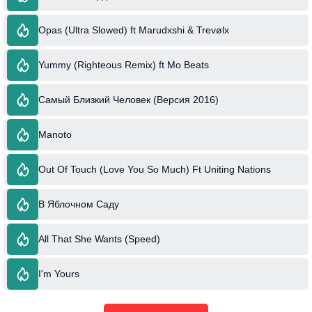
Opas (Ultra Slowed) ft Marudxshi & Trevølx
Yummy (Righteous Remix) ft Mo Beats
Самый Близкий Человек (Версия 2016)
Manoto
Out Of Touch (Love You So Much) Ft Uniting Nations
В Яблочном Саду
All That She Wants (Speed)
I'm Yours