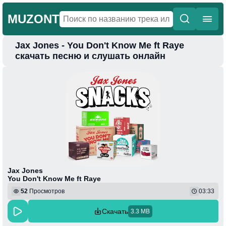
MUZONT
Jax Jones - You Don't Know Me ft Raye
Главная
скачать песню и слушать онлайн
Новинки
Популярная
Поп
Фонк
Колыбельные
Веселая
Jax Jones
You Don't Know Me ft Raye
52
Просмотров
03:33
Скачать
3.3 MB