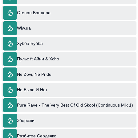
Степан Бандера
Wlw.ua
Хубба Бубба
Пульс ft Айни & Xcho
Ne Zovi, Ne Pridu
Не Было И Нет
Pure Rave - The Very Best Of Old Skool (Continuous Mix 1)
Збережи
Разбитое Сердечко