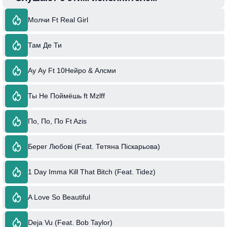
Молчи Ft Real Girl
Там Де Ти
Ау Ау Ft 10Нейро & Алсми
Ты Не Поймёшь ft Mzlff
По, По, По Ft Azis
Берег Любові (Feat. Тетяна Піскарьова)
1 Day Imma Kill That Bitch (Feat. Tidez)
A Love So Beautiful
Deja Vu (Feat. Bob Taylor)