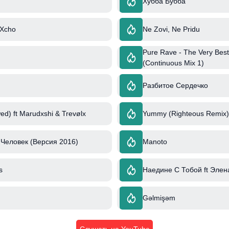
Хубба Бубба
 Xcho
Ne Zovi, Ne Pridu
Pure Rave - The Very Best
(Continuous Mix 1)
Разбитое Сердечко
ed) ft Marudxshi & Trevølx
Yummy (Righteous Remix) 
Человек (Версия 2016)
Manoto
s
Наедине С Тобой ft Элен
Gəlmişəm