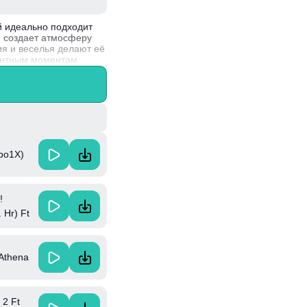
ый идеально подходит
я создает атмосферу
ия и веселья делают её
гантным моментам
ая элементы хип-хопа и
rpo1X)
!
 Hr) Ft
ormal
 Athena
 2 Ft