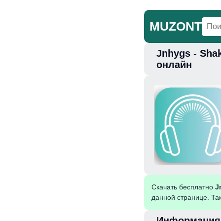
MUZONT
Jnhygs - Sha
Главная
Но
онлайн
Скачать бесплатно
J
данной странице. Та
Информация