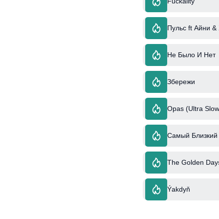
Fuckality
Пульс ft Айни &
Не Было И Нет
Збережи
Opas (Ultra Slow
Самый Близкий 
The Golden Day
Ýakdyň