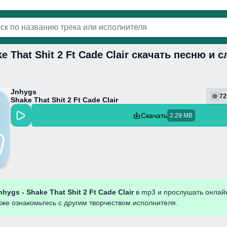
ke That Shit 2 Ft Cade Clair скачать песню и 
винки
Популярная
Поп
Фонк
Колыбель
Jnhygs
72
Shake That Shit 2 Ft Cade Clair
Скачать
2.29 MB
nhygs - Shake That Shit 2 Ft Cade Clair
в mp3 и прослушать онлай
кже ознакомьтесь с другим творчеством исполнителя.