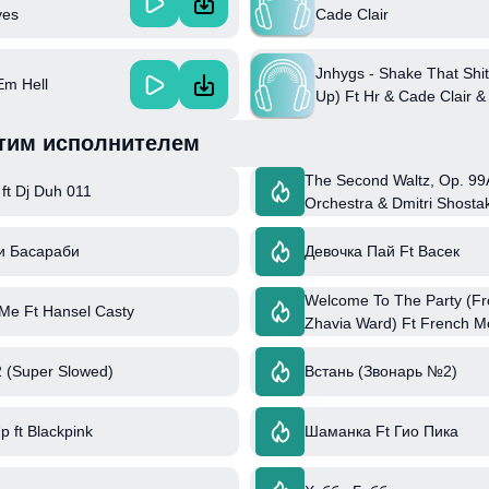
ves
Cade Clair
Jnhygs - Shake That Shit
Em Hell
Up) Ft Hr & Cade Clair &
Prodbyabnormal
тим исполнителем
The Second Waltz, Op. 99A
t Dj Duh 011
Orchestra & Dmitri Shosta
и Басараби
Девочка Пай Ft Васек
Welcome To The Party (Fr
 Me Ft Hansel Casty
Zhavia Ward) Ft French M
 (Super Slowed)
Встань (Звонарь №2)
 ft Blackpink
Шаманка Ft Гио Пика