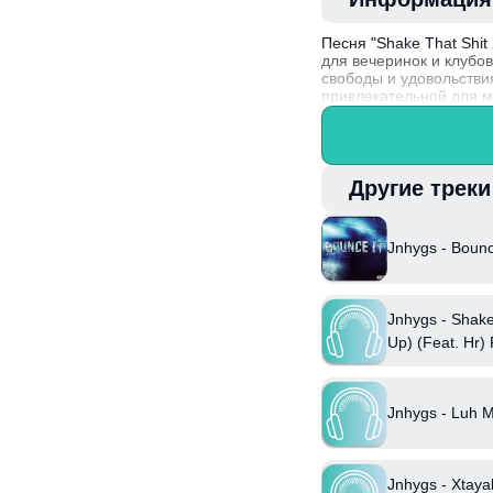
Песня "Shake That Shit
для вечеринок и клубо
свободы и удовольстви
привлекательной для 
жизни.
Интересный факт: Jnhy
электронной музыки, чт
Другие трек
Jnhygs - Bounc
Jnhygs - Shake
Up) (Feat. Hr) 
Prodbyabnorm
Jnhygs - Luh 
Jnhygs - Xtaya