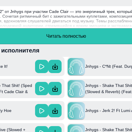
 2" от Jnhygs при участии Cade Clair — это энергичный трек, котор
в. Сочетая ритмичный бит с зажигательными куплетами, композици
я, вдохновляя слушателей двигаться под музыку. Темы расслаблен
молодежной аудитории, стремящейся к ярким эмоциям и экстрава
Читать полностью
gs стал популярным в манере сочетания различных стилей, включ
о позволяет ему привлекать широкий круг поклонников.
и исполнителя
Jnhygs - C*Nt (Feat. Du
e It!
 That Shit! (Sped
Jnhygs - Shake That Shit
Ft Cade Clair &
(Slowed & Reverb) (Feat.
al
Cade Clair & Prodbyabn
My Hoe
Jnhygs - Jerk 2! Ft Lumi
live (Slowed +
Jnhygs - Shake That Shit