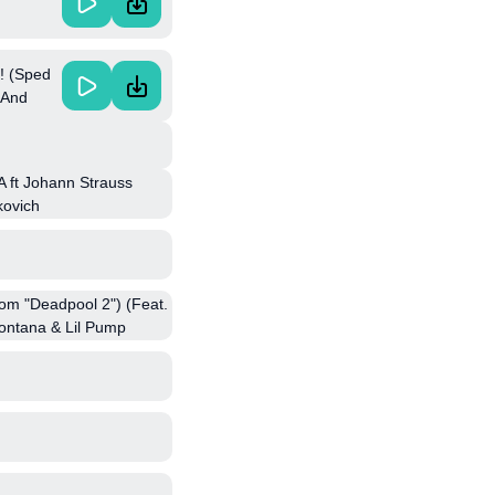
! (Sped
 And
 ft Johann Strauss
kovich
om "Deadpool 2") (Feat.
ontana & Lil Pump