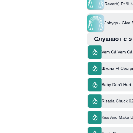
Reverb) Ft 9Li
Jnhygs - Give 
Слушают с э
Vem Cá Vem Cá f
Школа Ft Сестр
Baby Don't Hurt
Risada Chuck 02
Kiss And Make Up