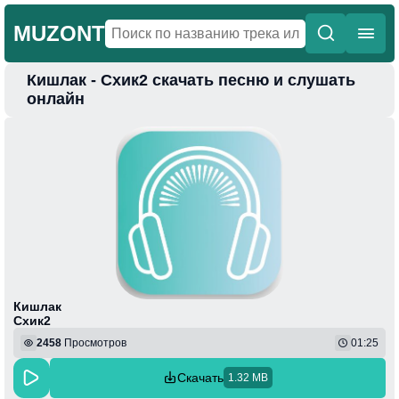
MUZONT
Кишлак - Схик2 скачать песню и слушать
Главная
онлайн
Новинки
Популярная
Поп
Фонк
Колыбельные
Веселая
Кишлак
Схик2
2458
Просмотров
01:25
Скачать
1.32 MB