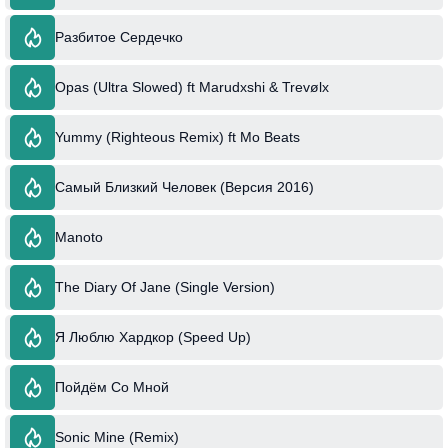
Разбитое Сердечко
Opas (Ultra Slowed) ft Marudxshi & Trevølx
Yummy (Righteous Remix) ft Mo Beats
Самый Близкий Человек (Версия 2016)
Manoto
The Diary Of Jane (Single Version)
Я Люблю Хардкор (Speed Up)
Пойдём Со Мной
Sonic Mine (Remix)