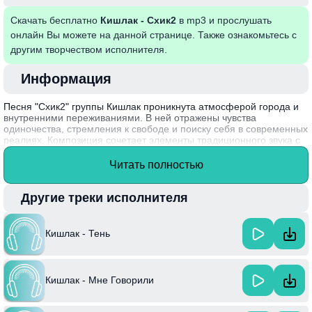
Скачать бесплатно
Кишлак - Схик2
в mp3 и прослушать
онлайн Вы можете на данной странице. Также ознакомьтесь с
другим творчеством исполнителя.
Информация
Песня "Схик2" группы Кишлак проникнута атмосферой города и
внутренними переживаниями. В ней отражены чувства
одиночества, стремления к свободе и поиску себя в современных
реалиях. Композиция сочетает элементы традиционного звука с
современными ритмами, что создает уникальный музыкальный
опыт. Лирические образы погружают слушателя в мир, где
Читать полностью
переплетаются личные истории и социальные наблюдения.
Группа Кишлак, основанная в начале 2010-х годов, стала
Другие треки исполнителя
известна благодаря своей способности сочетать разные жанры и
создавать незабываемую атмосферу, находя отклик у множества
поклонников.
Кишлак - Тень
Кишлак - Мне Говорили