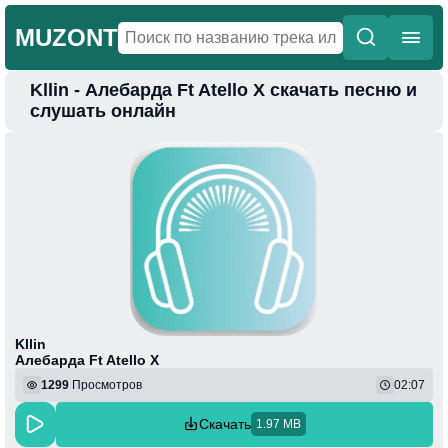
MUZONT
Kllin - Алебарда Ft Atello X скачать песню и
Главная
слушать онлайн
Новинки
Популярная
Поп
Фонк
Колыбельные
Веселая
Kllin
Алебарда Ft Atello X
1299
Просмотров
02:07
Скачать
1.97 MB