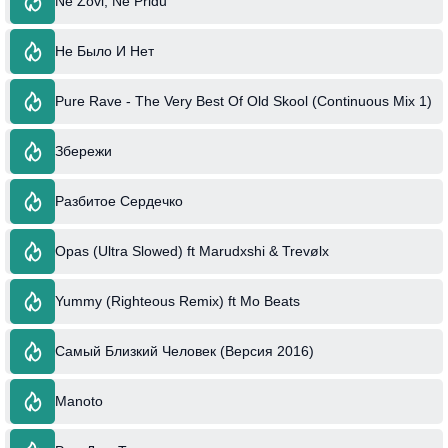
Ne Zovi, Ne Pridu
Не Было И Нет
Pure Rave - The Very Best Of Old Skool (Continuous Mix 1)
Збережи
Разбитое Сердечко
Opas (Ultra Slowed) ft Marudxshi & Trevølx
Yummy (Righteous Remix) ft Mo Beats
Самый Близкий Человек (Версия 2016)
Manoto