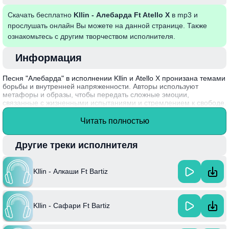
Скачать бесплатно
Kllin - Алебарда Ft Atello X
в mp3 и
прослушать онлайн Вы можете на данной странице. Также
ознакомьтесь с другим творчеством исполнителя.
Информация
Песня "Алебарда" в исполнении Kllin и Atello X пронизана темами
борьбы и внутренней напряженности. Авторы используют
метафоры и образы, чтобы передать сложные эмоции,
связанные с жизненными испытаниями и стремлением к свободе.
Музыкальный ритм усиливает ощущение динамики, заставляя
слушателя задуматься о своих собственных трудностях и
Читать полностью
победах.
Kllin, известный своей уникальной манерой исполнения, создает
Другие треки исполнителя
атмосферу, в которой каждый может найти отражение своих
чувств. Песня была написана в период активного творческого
поиска, что добавляет ей глубины и искренности.
Kllin - Алкаши Ft Bartiz
Kllin - Сафари Ft Bartiz