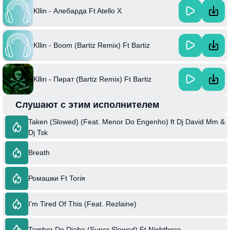
Kllin - Алебарда Ft Atello X
Kllin - Boom (Bartiz Remix) Ft Bartiz
Kllin - Пират (Bartiz Remix) Ft Bartiz
Слушают с этим исполнителем
Taken (Slowed) (Feat. Menor Do Engenho) ft Dj David Mm &
Dj Tsk
Breath
Ромашки Ft Toriя
I'm Tired Of This (Feat. Rezlaine)
Tambor Do Diabo (Super Slowed) Ft Nightfxrce