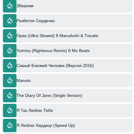
Збережи
Разбитое Сердечко
Opas (Ultra Slowed) ft Marudxshi & Trevølx
Yummy (Righteous Remix) ft Mo Beats
Самый Близкий Человек (Версия 2016)
Manoto
The Diary Of Jane (Single Version)
Я Так Люблю Тебя
Я Люблю Хардкор (Speed Up)