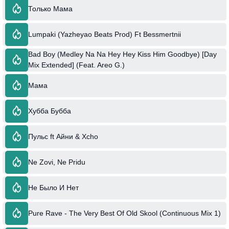
Только Мама
Lumpaki (Yazheyao Beats Prod) Ft Bessmertnii
Bad Boy (Medley Na Na Hey Hey Kiss Him Goodbye) [Day
Mix Extended] (Feat. Areo G.)
Мама
Хубба Бубба
Пульс ft Айни & Xcho
Ne Zovi, Ne Pridu
Не Было И Нет
Pure Rave - The Very Best Of Old Skool (Continuous Mix 1)