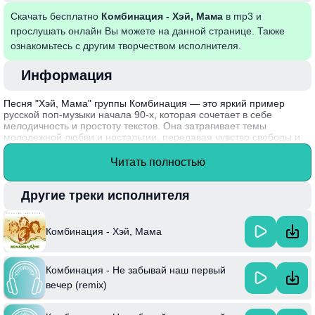
Скачать бесплатно
Комбинация - Хэй, Мама
в mp3 и
прослушать онлайн Вы можете на данной странице. Также
ознакомьтесь с другим творчеством исполнителя.
Информация
Песня "Хэй, Мама" группы Комбинация — это яркий пример
русской поп-музыки начала 90-х, которая сочетает в себе
мелодичность и простоту текстов. Она затрагивает темы
молодежной любви и ностальгии, передавая чувство свободы и
радости. Лирика песни наполнена искренними эмоциями, что
делает ее близкой многим слушателям. Ритмичный проникающий
Читать полностью
мотив подчеркивает жизнеутверждающий посыл, позволяя
каждому вспомнить о беззаботных моментах жизни.
Другие треки исполнителя
Интересный факт: песня была написана в период, когда группа
Комбинация только начинала набирать популярность, и ее
звуковая эстетика остаётся актуальной и сегодня.
Комбинация - Хэй, Мама
Комбинация - Не забывай наш первый
вечер (remix)