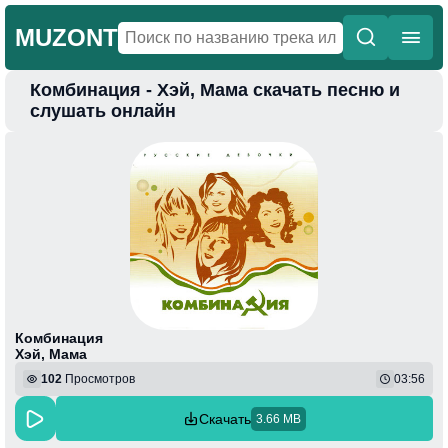
MUZONT
Комбинация - Хэй, Мама скачать песню и
Главная
слушать онлайн
Новинки
Популярная
Поп
Фонк
Колыбельные
Веселая
Комбинация
Хэй, Мама
102
Просмотров
03:56
Скачать
3.66 MB