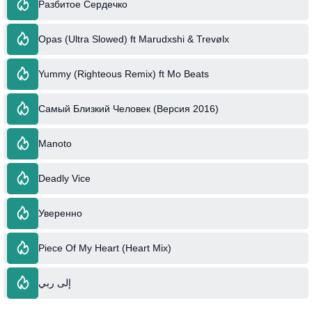
Разбитое Сердечко
Opas (Ultra Slowed) ft Marudxshi & Trevølx
Yummy (Righteous Remix) ft Mo Beats
Самый Близкий Человек (Версия 2016)
Manoto
Deadly Vice
Уверенно
Piece Of My Heart (Heart Mix)
إلى ربي