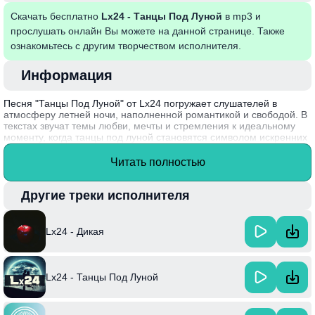
Скачать бесплатно
Lx24 - Танцы Под Луной
в mp3 и
прослушать онлайн Вы можете на данной странице. Также
ознакомьтесь с другим творчеством исполнителя.
Информация
Песня "Танцы Под Луной" от Lx24 погружает слушателей в
атмосферу летней ночи, наполненной романтикой и свободой. В
текстах звучат темы любви, мечты и стремления к идеальному
моменту, когда танцы под луной становятся символом искренних
чувств и радости жизни. Легкий, завораживающий ритм
подчеркивает яркие эмоции, передавая ощущение праздника и
Читать полностью
счастья.
Интересный факт: Lx24, будучи ярким представителем
Другие треки исполнителя
современной музыкальной сцены, активно экспериментирует с
различными жанрами, что делает его творчество уникальным и
многогранным.
Lx24 - Дикая
Lx24 - Танцы Под Луной