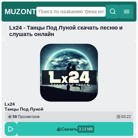
MUZONT
Lx24 - Танцы Под Луной скачать песню и
Главная
слушать онлайн
Новинки
Популярная
Поп
Фонк
Колыбельные
Веселая
Lx24
Танцы Под Луной
59
Просмотров
03:22
Скачать
3.13 MB