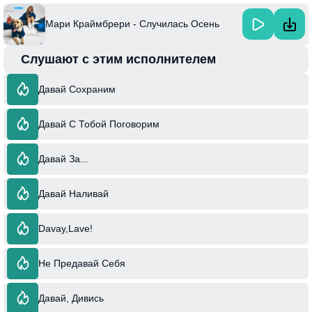
Мари Краймбрери - Случилась Осень
Слушают с этим исполнителем
Давай Сохраним
Давай С Тобой Поговорим
Давай За...
Давай Наливай
Davay,Lave!
Не Предавай Себя
Давай, Дивись