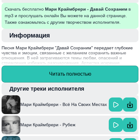
Скачать бесплатно
Мари Краймбрери - Давай Сохраним
в
mp3 и прослушать онлайн Вы можете на данной странице.
Также ознакомьтесь с другим творчеством исполнителя.
Информация
Песня Мари Краймбрери "Давай Сохраним" передает глубокие
чувства и эмоции, связанные с желанием сохранить важные
отношения. В ней затрагиваются темы любви, опасений и
стремления избежать разочарования. Артистка искренне
обращается к своему партнеру, призывая не терять связь,
несмотря на трудности, с которыми они сталкиваются. Музыка и
Читать полностью
текст создают атмосферу надежды, что даже в тяжелые времена
можно найти силы для того, чтобы продолжать вместе.
Другие треки исполнителя
Мари Краймбрери, незамедлительно завоевавшая популярность,
начала свою карьеру в качестве блогера и достигла успеха в
музыкальной индустрии благодаря своей искренности и
Мари Краймбрери - Всё На Своих Местах
уникальному стилю.
Мари Краймбрери - Рубеж