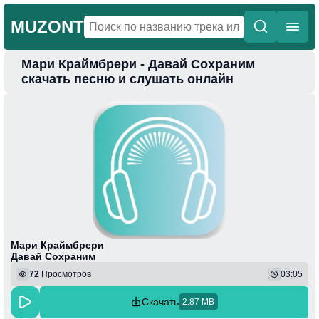
MUZONT
Мари Краймбрери - Давай Сохраним
Главная
скачать песню и слушать онлайн
Новинки
Популярная
Поп
Фонк
Колыбельные
Веселая
Мари Краймбрери
Давай Сохраним
72
Просмотров
03:05
Скачать
2.87 MB