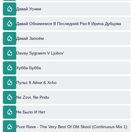
Давай Уснем
Давай Обнимемся В Последний Раз ft Ирина Дубцова
Давай Запоём
Davay Sygraem V Ljubov'
Хубба Бубба
Пульс ft Айни & Xcho
Ne Zovi, Ne Pridu
Не Было И Нет
Pure Rave - The Very Best Of Old Skool (Continuous Mix 1)