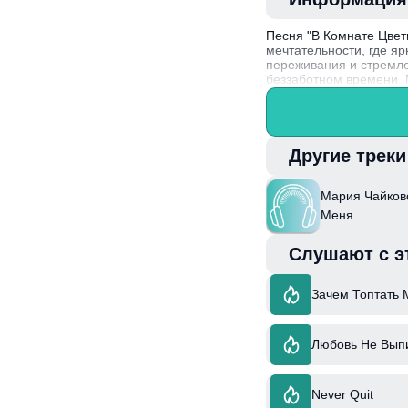
Песня "В Комнате Цвет
мечтательности, где я
переживания и стремле
беззаботном времени. 
особенно запоминающ
Мария Чайковская, выс
формирует уникальный 
Другие трек
Мария Чайковс
Меня
Слушают с э
Зачем Топтать М
Любовь Не Вып
Never Quit