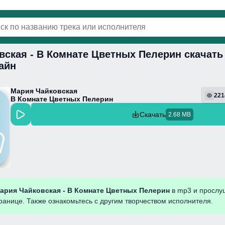
вская - В Комнате Цветных Пелерин скачать
винки
Популярная
Поп
Фонк
Колыбель
айн
Мария Чайковская
221
В Комнате Цветных Пелерин
Скачать
2.68 MB
ария Чайковская - В Комнате Цветных Пелерин
в mp3 и прослу
ранице. Также ознакомьтесь с другим творчеством исполнителя.