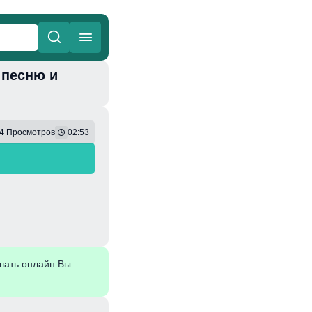
 песню и
ные
Веселая
4
Просмотров
02:53
шать онлайн Вы