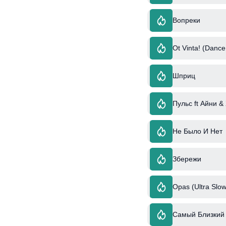
Вопреки
Ot Vinta! (Danc
Шприц
Пульс ft Айни &
Не Было И Нет
Збережи
Opas (Ultra Slow
Самый Близкий 