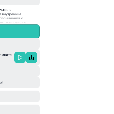
льгии и
т внутренние
оспоминания о
ает композицию
ольклора, что
Комнате
ul