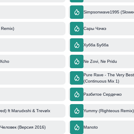
Simpsonwave1995 (Slowe
e Remix)
Сары Чэчкэ
Хубба Бубба
 Xcho
Ne Zovi, Ne Pridu
Pure Rave - The Very Best
(Continuous Mix 1)
Разбитое Сердечко
ed) ft Marudxshi & Trevølx
Yummy (Righteous Remix) 
Человек (Версия 2016)
Manoto