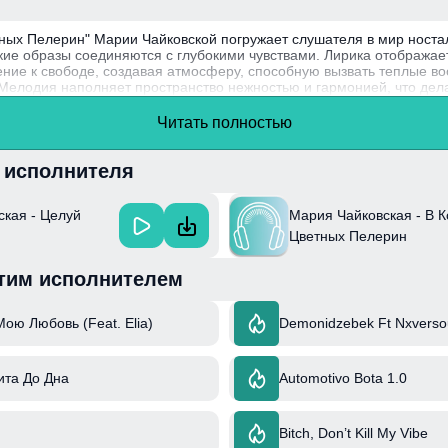
ных Пелерин" Марии Чайковской погружает слушателя в мир носта
ркие образы соединяются с глубокими чувствами. Лирика отображае
ние к свободе, создавая атмосферу, способную вызвать теплые в
Мелодия наполняет пространство нежностью и гармонией, что дел
ейся.
Читать полностью
тупающая в жанре indie-pop, привносит в свою музыку элементы ф
стиль и звучание.
и исполнителя
кая - Целуй
Мария Чайковская - В 
Цветных Пелерин
тим исполнителем
ою Любовь (Feat. Elia)
Demonidzebek Ft Nxverso
ита До Дна
Automotivo Bota 1.0
Bitch, Don’t Kill My Vibe