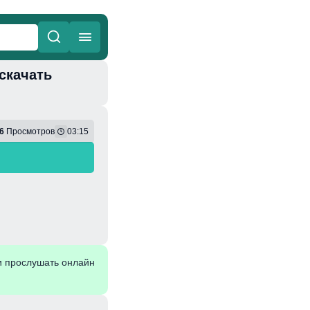
 скачать
ные
Веселая
6
Просмотров
03:15
и прослушать онлайн