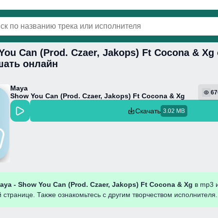
You Can (Prod. Czaer, Jakops) Ft Cocona & Xg
винки
Популярная
Поп
Фонк
Колыбель
шать онлайн
Maya
67
Show You Can (Prod. Czaer, Jakops) Ft Cocona & Xg
Скачать
3.02 MB
aya - Show You Can (Prod. Czaer, Jakops) Ft Cocona & Xg
в mp3 
 странице. Также ознакомьтесь с другим творчеством исполнителя.