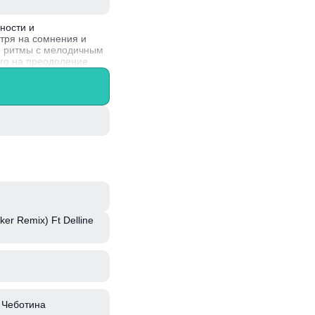
ности и
тря на сомнения и
ые ритмы с мелодичным
го на преодоление
ьное сочетание
ker Remix) Ft Delline
 Чеботина