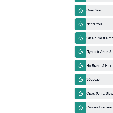
Over You
Need You
Oh Na Na ft Nm
Пульс ft Айни &
Не Было И Нет
Збережи
Opas (Ultra Slow
Самый Близкий 