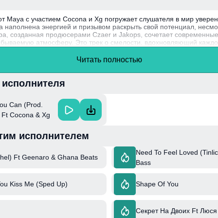
от Maya с участием Cocona и Xg погружает слушателя в мир уверен
 наполнена энергией и призывом раскрыть свой потенциал, несмо
тра, созданная продюсерами Czaer и Jakops, сочетает современн
абываемую атмосферу. Это трек о смелости, вдохновляющий каждо
ие своих талантов.
Читать полностью
активно участвует в создании музыки, а её стиль отражает уникал
льтурных влияний.
и исполнителя
ou Can (Prod.
) Ft Cocona & Xg
тим исполнителем
Need To Feel Loved (Tinlic
zhel) Ft Geenaro & Ghana Beats
Bass
You Kiss Me (Sped Up)
Shape Of You
Секрет На Двоих Ft Люся