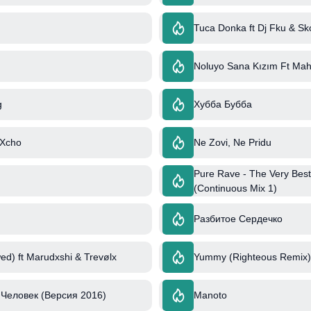
Tuca Donka ft Dj Fku & Sk
Noluyo Sana Kızım Ft Mah
g
Хубба Бубба
 Xcho
Ne Zovi, Ne Pridu
Pure Rave - The Very Best
(Continuous Mix 1)
Разбитое Сердечко
ed) ft Marudxshi & Trevølx
Yummy (Righteous Remix) 
Человек (Версия 2016)
Manoto