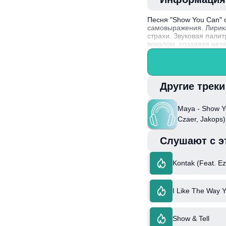
Песня "Show You Can" 
самовыражения. Лирика
страхи. Звуковая пали
вокалом, создавая нез
трудностей и проявлен
Интересный факт: Maya 
различных жанров и ку
Другие трек
Maya - Show Y
Czaer, Jakops
Слушают с э
Kontak (Feat. E
I Like The Way 
Show & Tell