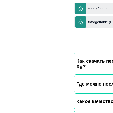
Bloody Sun Ft K
Unforgettable (
Как скачать пе
Xg?
Где можно пос
Какое качество