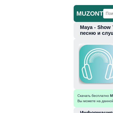
MUZONT
Maya - Show 
Главная
Но
песню и слу
Скачать бесплатно
M
Вы можете на данной
Информация