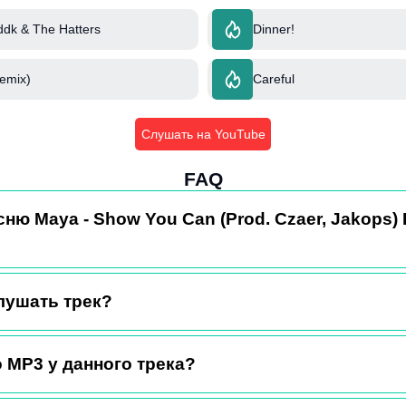
ddk & The Hatters
Dinner!
Remix)
Careful
Слушать на YouTube
FAQ
сню Maya - Show You Can (Prod. Czaer, Jakops)
лушать трек?
 MP3 у данного трека?