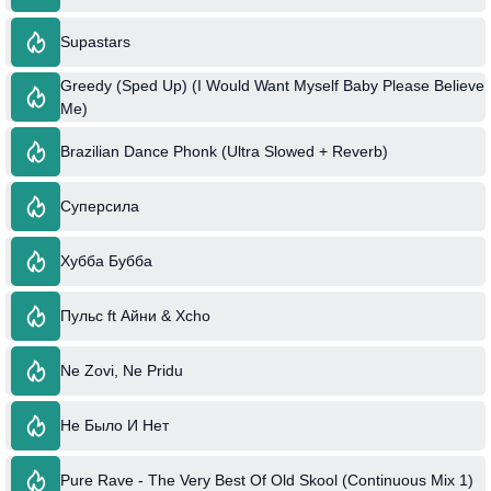
Supastars
Greedy (Sped Up) (I Would Want Myself Baby Please Believe
Me)
Brazilian Dance Phonk (Ultra Slowed + Reverb)
Суперсила
Хубба Бубба
Пульс ft Айни & Xcho
Ne Zovi, Ne Pridu
Не Было И Нет
Pure Rave - The Very Best Of Old Skool (Continuous Mix 1)