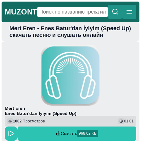
MUZONT
Mert Eren - Enes Batur'dan İyiyim (Speed Up)
Главная
скачать песню и слушать онлайн
Новинки
Популярная
Поп
Фонк
Колыбельные
Веселая
Mert Eren
Enes Batur'dan İyiyim (Speed Up)
1002
Просмотров
01:01
Скачать
968.02 KB