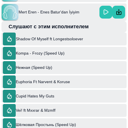
Mert Eren - Enes Batur'dan İyiyim
Слушают с этим исполнителем
Shadow Of Myself ft Longestsoloever
Kompa - Frozy (Speed Up)
Нежная (Speed Up)
Euphoria Ft Narvent & Koruse
Cupid Hates My Guts
Vei! ft Mxxrar & Mzmff
Шёлковая Простынь (Speed Up)