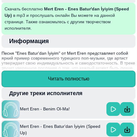
Скачать бесплатно
Mert Eren - Enes Batur'dan İyiyim (Speed
Up)
в mp3 и прослушать онлайн Вы можете на данной
странице. Также ознакомьтесь с другим творчеством
исполнителя.
Информация
Песня "Enes Batur'dan İyiyim" от Mert Eren представляет собой
яркий пример современного турецкого поп-музыки, где артист
утверждает свою индивидуальность и самодостаточность. В треке
звучит уверенное послание о том, что каждый может быть лучше
себя вчера, преодолевая сравнения с другими. Энергичный ритм
и мелодия создают атмосферу позитивного настроения и
Читать полностью
мотивации, вдохновляя слушателей стремиться к собственным
целям и успехам.
Другие треки исполнителя
Mert Eren начал свой путь в музыке с создания контента на
платформах социальных сетей, что помогло ему завоевать
популярность среди молодежи.
Mert Eren - Benim Ol-Ma!
Mert Eren - Enes Batur'dan İyiyim (Speed
Up)