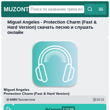
MUZONT
Miguel Angeles - Protection Charm (Fast &
Главная
Hard Version) скачать песню и слушать
онлайн
Новинки
Популярная
Поп
Фонк
Колыбельные
Веселая
Miguel Angeles
Protection Charm (Fast & Hard Version)
6469
Просмотров
02:21
Скачать
2.19 MB