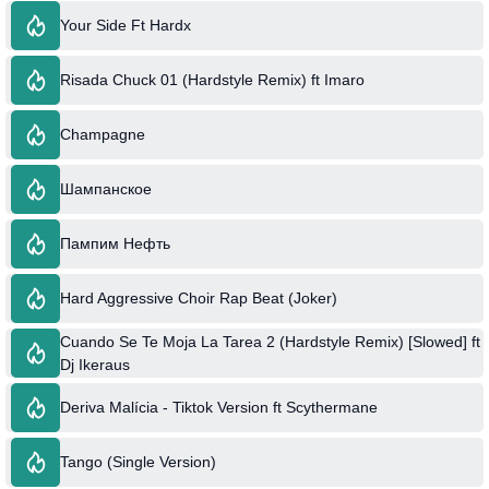
Your Side Ft Hardx
Risada Chuck 01 (Hardstyle Remix) ft Imaro
Champagne
Шампанское
Пампим Нефть
Hard Aggressive Choir Rap Beat (Joker)
Cuando Se Te Moja La Tarea 2 (Hardstyle Remix) [Slowed] ft
Dj Ikeraus
Deriva Malícia - Tiktok Version ft Scythermane
Tango (Single Version)