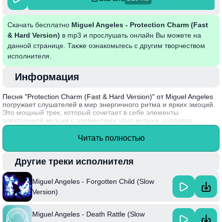
Скачать бесплатно
Miguel Angeles - Protection Charm (Fast
& Hard Version)
в mp3 и прослушать онлайн Вы можете на
данной странице. Также ознакомьтесь с другим творчеством
исполнителя.
Информация
Песня "Protection Charm (Fast & Hard Version)" от Miguel Angeles
погружает слушателей в мир энергичного ритма и ярких эмоций.
Это мощный трек, который сочетает в себе элементы
электронной музыки с элементами хаус-музыки, создавая
атмосферу непрекращающегося движения и восторга. Текст
песни подчеркивает темы защиты и внутренней силы, что делает
Читать полностью
её особенно актуальной для тех, кто ищет поддержку в
непростых ситуациях.
Другие треки исполнителя
Интересный факт: Miguel Angeles известен своей уникальной
способностью сочетать различные музыкальные стили, что
Miguel Angeles - Forgotten Child (Slow
позволяет ему привлекать широкую аудиторию и оставаться
актуальным на музыкальной сцене.
Version)
Miguel Angeles - Death Rattle (Slow