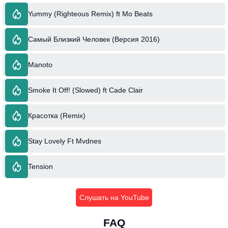
Yummy (Righteous Remix) ft Mo Beats
Самый Близкий Человек (Версия 2016)
Manoto
Smoke It Off! (Slowed) ft Cade Clair
Красотка (Remix)
Stay Lovely Ft Mvdnes
Tension
Слушать на YouTube
FAQ