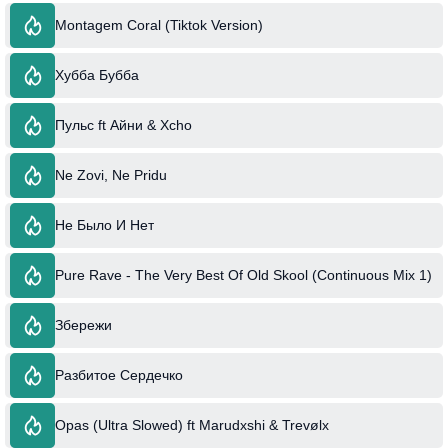
Montagem Coral (Tiktok Version)
Хубба Бубба
Пульс ft Айни & Xcho
Ne Zovi, Ne Pridu
Не Было И Нет
Pure Rave - The Very Best Of Old Skool (Continuous Mix 1)
Збережи
Разбитое Сердечко
Opas (Ultra Slowed) ft Marudxshi & Trevølx