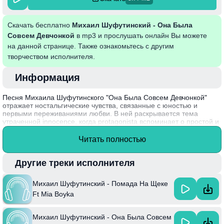
Скачать бесплатно
Михаил Шуфутинский - Она Была
Совсем Девчонкой
в mp3 и прослушать онлайн Вы можете
на данной странице. Также ознакомьтесь с другим
творчеством исполнителя.
Информация
Песня Михаила Шуфутинского "Она Была Совсем Девчонкой"
отражает ностальгические чувства, связанные с юностью и
первыми переживаниями любви. В ней раскрывается тема
утраченной innocence, когда protagonista вспоминает о простой и
чистой любви, которая оставила глубокий след в сердце. Музыка
и текст создают эмоционально насыщенное изображение
Читать полностью
моментов, которые многие переживают в молодости, провоцируя
слушателей на воспоминания о своих романтических опытах.
Другие треки исполнителя
Интересный факт: Михаил Шуфутинский начал свою карьеру в
1980-х годах и быстро завоевал популярность благодаря
Михаил Шуфутинский - Помада На Щеке
уникальному стилю и душевным песням, которые стали
символом русской эстрады.
Ft Mia Boyka
Михаил Шуфутинский - Она Была Совсем