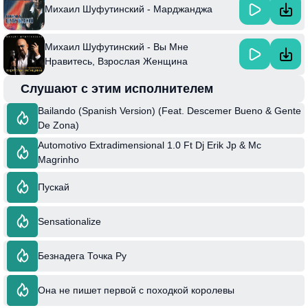
Михаил Шуфутинский - Марджанджа
Михаил Шуфутинский - Вы Мне
Нравитесь, Взрослая Женщина
Слушают с этим исполнителем
Bailando (Spanish Version) (Feat. Descemer Bueno & Gente
De Zona)
Automotivo Extradimensional 1.0 Ft Dj Erik Jp & Mc
Magrinho
Пускай
Sensationalize
Безнадега Точка Ру
Она не пишет первой с походкой королевы