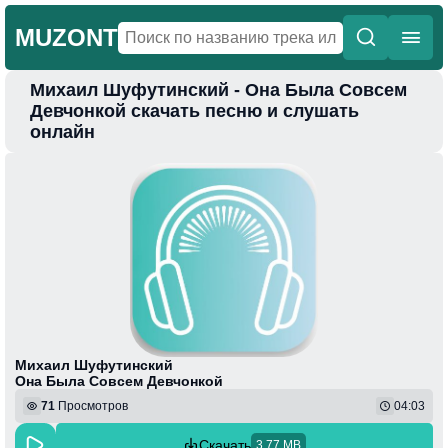
MUZONT
Михаил Шуфутинский - Она Была Совсем
Главная
Девчонкой скачать песню и слушать
онлайн
Новинки
Популярная
Поп
Фонк
Колыбельные
Веселая
Михаил Шуфутинский
Она Была Совсем Девчонкой
71
Просмотров
04:03
Скачать
3.77 MB