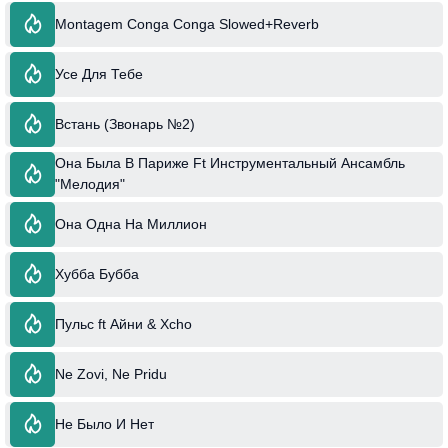
Montagem Conga Conga Slowed+Reverb
Усе Для Тебе
Встань (Звонарь №2)
Она Была В Париже Ft Инструментальный Ансамбль
"Мелодия"
Она Одна На Миллион
Хубба Бубба
Пульс ft Айни & Xcho
Ne Zovi, Ne Pridu
Не Было И Нет