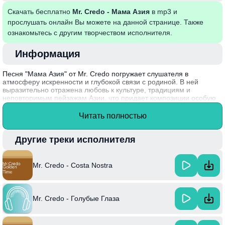
Скачать бесплатно
Mr. Credo - Мама Азия
в mp3 и
прослушать онлайн Вы можете на данной странице. Также
ознакомьтесь с другим творчеством исполнителя.
Информация
Песня "Мама Азия" от Mr. Credo погружает слушателя в
атмосферу искренности и глубокой связи с родиной. В ней
выразительно отражена любовь к культуре, традициям и
неповторимым пейзажам Азии, что придает композиции особую
эмоциональную окраску. Лирика наполнена уважением и
гордостью за корни, побуждая слушателей оценить свое
Читать полностью
наследие и его значимость в современном мире. Сочетание
современного звучания и искренних текстов делает эту песню
запоминающейся и актуальной, открывая новые грани
Другие треки исполнителя
восприятия богатой азиатской культуры.
Mr. Credo, творивший в жанре хип-хоп, активно развивает идеи,
Mr. Credo - Costa Nostra
связанные с идентичностью и самовыражением, что находит
отклик у его аудитории.
Mr. Credo - Голубые Глаза