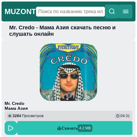
MUZONT
Mr. Credo - Мама Азия скачать песню и
Главная
слушать онлайн
Новинки
Популярная
Поп
Фонк
Колыбельные
Веселая
Mr. Credo
Мама Азия
3284
Просмотров
04:31
Скачать
4.2 MB