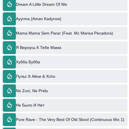
Dream A Little Dream Of Me
Ayyrma (Aman Kadyrow)
Mama Mama Sem Parar (Feat. Mc Marisa Pecadora)
Я Вернусь К Тебе Мама
Хубба Бубба
Пульс ft Айни & Xcho
Ne Zovi, Ne Pridu
Не Было И Нет
Pure Rave - The Very Best Of Old Skool (Continuous Mix 1)