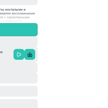
нты ностальгии и
оживляя воспоминания
итм с характерными
у и перенести
 современных
ми.
ss