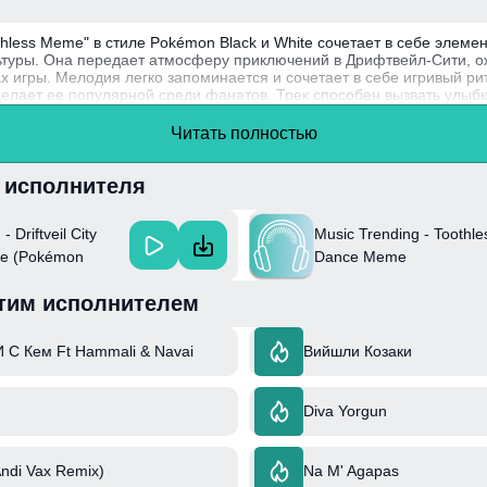
oothless Meme" в стиле Pokémon Black и White сочетает в себе элеме
ьтуры. Она передает атмосферу приключений в Дрифтвейл-Сити, 
х игры. Мелодия легко запоминается и сочетает в себе игривый р
делает ее популярной среди фанатов. Трек способен вызвать улыбк
монов, где дружба и исследование играют ключевую роль.
Читать полностью
дные мелодии и стилизация под ретро-игры часто используются в
оляет соединять новое поколение слушателей с классическими игра
и исполнителя
 Driftveil City
Music Trending - Toothle
me (Pokémon
Dance Meme
)
тим исполнителем
И С Кем Ft Hammali & Navai
Вийшли Козаки
Diva Yorgun
ndi Vax Remix)
Na M' Agapas