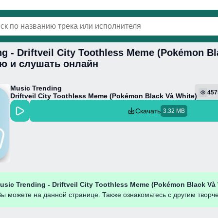
g - Driftveil City Toothless Meme (Pokémon Bl
винки
Популярная
Поп
Фонк
Колыбель
ню и слушать онлайн
Music Trending
457
Driftveil City Toothless Meme (Pokémon Black Và White)
Скачать
3.32 MB
usic Trending - Driftveil City Toothless Meme (Pokémon Black Và
ы можете на данной странице. Также ознакомьтесь с другим творч