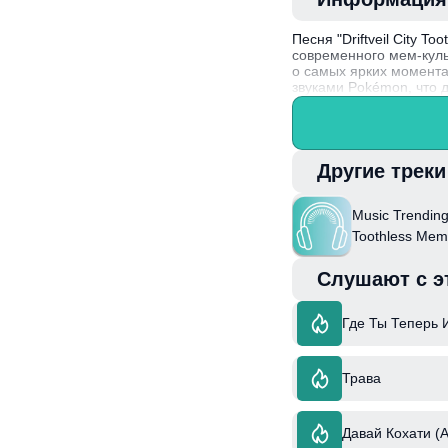
Песня "Driftveil City T
современного мем-кул
о самых ярких момента
звуками Pokémon, что 
слушателей в мир поке
Интересный факт: арка
композициях, что позв
Другие трек
Music Trending -
Toothless Me
Black Và White
Слушают с э
Где Ты Теперь 
Трава
Давай Кохати (A