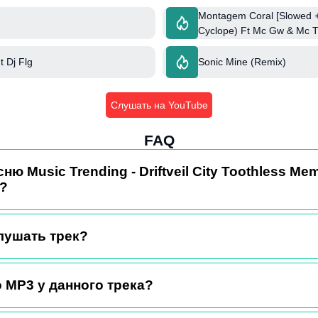
Montagem Coral [Slowed +
Cyclope) Ft Mc Gw & Mc 
 Dj Flg
Sonic Mine (Remix)
Слушать на YouTube
FAQ
сню Music Trending - Driftveil City Toothless M
)?
лушать трек?
 MP3 у данного трека?