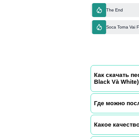
The End
Soca Toma Vai Ft
Как скачать пе
Black Và White
Где можно пос
Какое качество