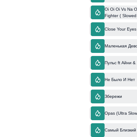
Oi Oi Oi Vs Na 
Fighter ( Slowed
Close Your Eyes
Маленькая Дево
Пульс ft Айни &
Не Было И Нет
Збережи
Opas (Ultra Slow
Самый Близкий 