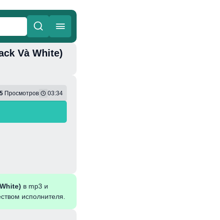
ack Và White)
ные
Веселая
5
Просмотров
03:34
 White)
в mp3 и
еством исполнителя.