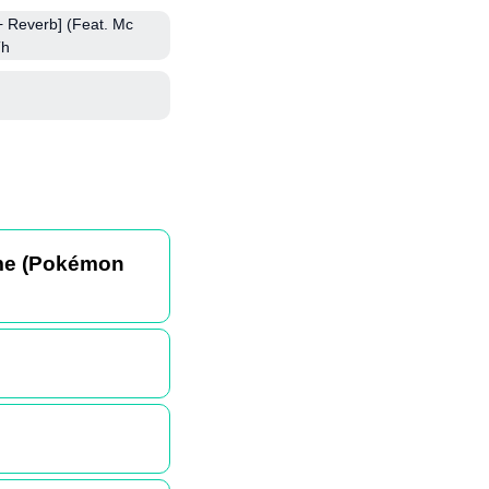
 Reverb] (Feat. Mc
Th
eme (Pokémon