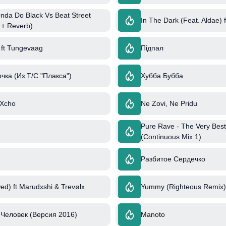
Onda Do Black Vs Beat Street
In The Dark (Feat. Aldae) 
 + Reverb)
 ft Tungevaag
Підпал
чка (Из Т/С "Плакса")
Хубба Бубба
 Xcho
Ne Zovi, Ne Pridu
Pure Rave - The Very Best
(Continuous Mix 1)
Разбитое Сердечко
ed) ft Marudxshi & Trevølx
Yummy (Righteous Remix) 
Человек (Версия 2016)
Manoto