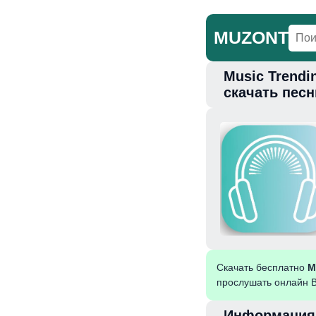
MUZONT
Music Trendin
Главная
Но
скачать пес
Скачать бесплатно
M
прослушать онлайн В
Информация