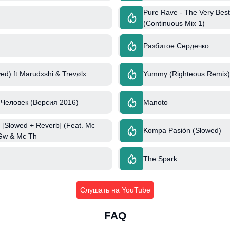
Pure Rave - The Very Best
(Continuous Mix 1)
Разбитое Сердечко
ed) ft Marudxshi & Trevølx
Yummy (Righteous Remix) 
Человек (Версия 2016)
Manoto
[Slowed + Reverb] (Feat. Mc
Kompa Pasión (Slowed)
 Gw & Mc Th
The Spark
Слушать на YouTube
FAQ