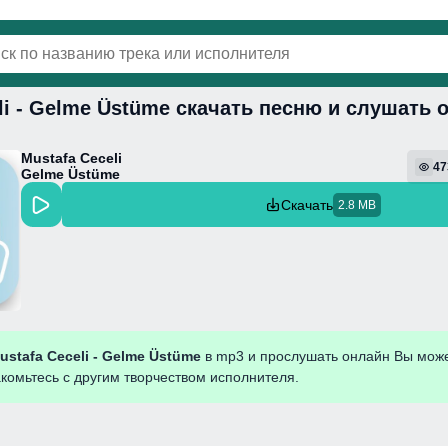
li - Gelme Üstüme скачать песню и слушать 
винки
Популярная
Поп
Фонк
Колыбель
Mustafa Ceceli
47
Gelme Üstüme
Скачать
2.8 MB
ustafa Ceceli - Gelme Üstüme
в mp3 и прослушать онлайн Вы мож
акомьтесь с другим творчеством исполнителя.