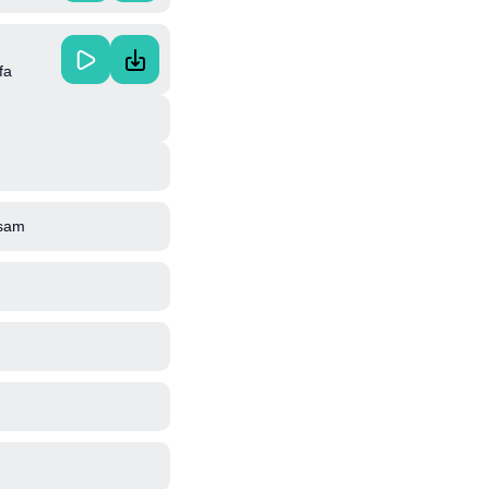
fa
sam