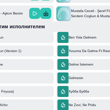
Mustafa Ceceli - Şeref Ft
 - Aşkım Benim
Serdem Coşkun & Musta
Ceceli & Serdem Coşkun
тим исполнителем
un
Ben Yola Gelmem
n (Version 1)
Yuxuma Da Gəlmə Ft Rəs
me
Gelme İstemem
Gelmesin
 Firyuza)
Хубба Бубба
 Xcho
Ne Zovi, Ne Pridu