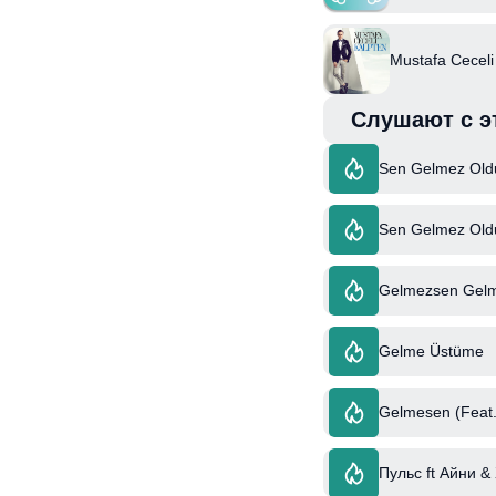
Mustafa Ceceli
Слушают с э
Sen Gelmez Old
Sen Gelmez Oldu
Gelmezsen Gel
Gelme Üstüme
Gelmesen (Feat.
Пульс ft Айни &