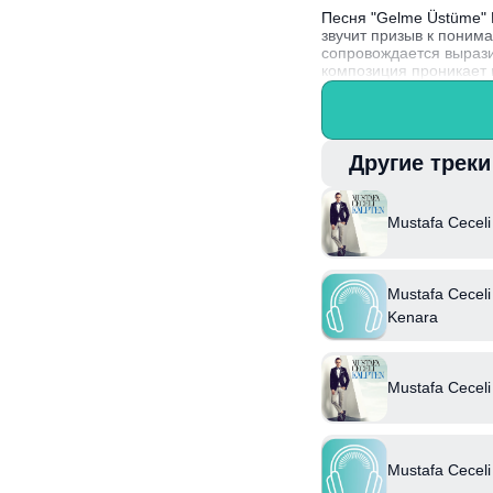
Песня "Gelme Üstüme" 
звучит призыв к поним
сопровождается вырази
композиция проникает 
Интересный факт: Муст
сочетает элементы поп
Другие трек
Mustafa Ceceli
Mustafa Ceceli
Kenara
Mustafa Ceceli
Mustafa Ceceli