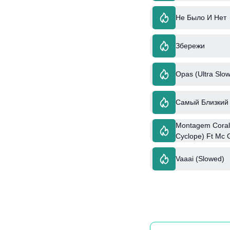
Не Было И Нет
Збережи
Opas (Ultra Slow
Самый Близкий 
Montagem Coral 
Cyclope) Ft Mc
Vaaai (Slowed)