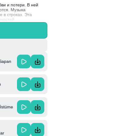
ви и потери. В ней
ются. Музыка
 в строках. Эта
нностей.
 музыкальный стиль
рии.
 Sapan
m
 Üstüme
lar