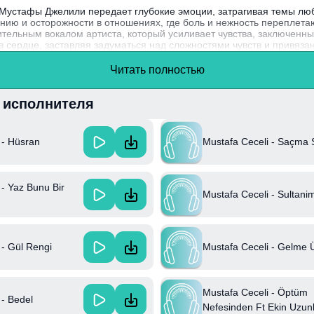
Мустафы Джелили передает глубокие эмоции, затрагивая темы люб
анию и осторожности в отношениях, где боль и нежность переплета
тельным вокалом артиста, который усиливает чувства, заключенные
в сердце, заставляя задуматься над сложностями чувств и привяза
афа Джелили начал свою карьеру как продюсер и songwriter, а его
Читать полностью
 и R&B, что делает его уникальным в турецкой музыкальной индуст
и исполнителя
Mustafa Ceceli - Saçma
 - Hüsran
 - Yaz Bunu Bir
Mustafa Ceceli - Sultani
Mustafa Ceceli - Gelme
 - Gül Rengi
Mustafa Ceceli - Öptüm
 - Bedel
Nefesinden Ft Ekin Uzun