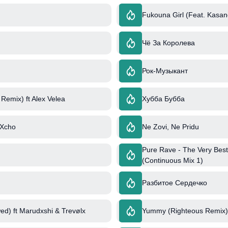
Fukouna Girl (Feat. Kasan
Чё За Королева
Рок-Музыкант
emix) ft Alex Velea
Хубба Бубба
 Xcho
Ne Zovi, Ne Pridu
Pure Rave - The Very Best
(Continuous Mix 1)
Разбитое Сердечко
ed) ft Marudxshi & Trevølx
Yummy (Righteous Remix) 