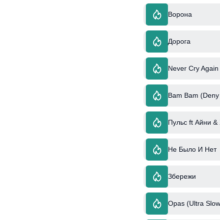
Ворона
Дорога
Never Cry Again
Bam Bam (Deny R
Пульс ft Айни &
Не Было И Нет
Збережи
Opas (Ultra Slow