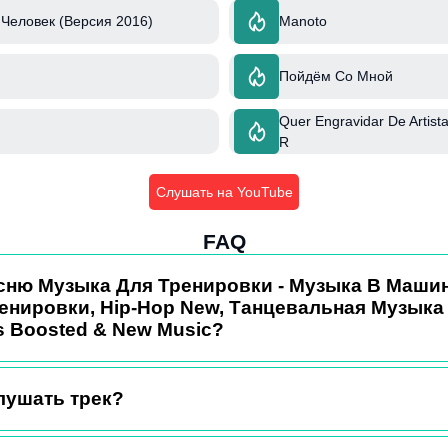
Человек (Версия 2016)
Manoto
Пойдём Со Мной
Quer Engravidar De Artista 
R
Слушать на YouTube
FAQ
сню Музыка Для Тренировки - Музыка В Машину
енировки, Hip-Hop New, Танцевальная Музыка
s Boosted & New Music?
лушать трек?