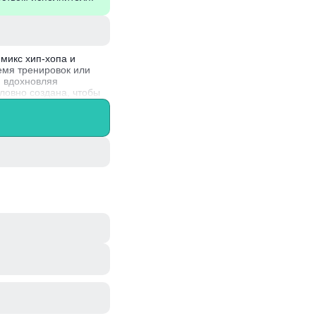
микс хип-хопа и
емя тренировок или
 вдохновляя
ловно создана, чтобы
 музыки, что делает
 с различными
узыки и активного