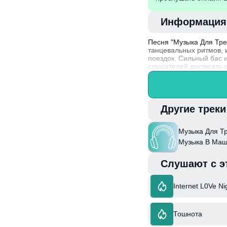
Информация
Песня "Музыка Для Тре
танцевальных ритмов,
поездок. Сильный бас
слушателей достигать 
поднять мотивацию и с
Артисты, участвующие 
каждую новую работу св
митапами и спортивным
Другие трек
образа жизни.
Музыка Для Тр
Музыка В Маши
Музыка Для Тр
Слушают с э
Hop New, Тан
Музыка & Муз
Ft Bass Boost
Internet L0Ve Ni
Тошнота