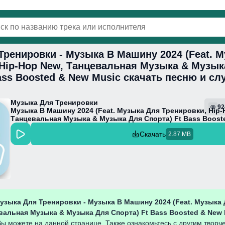
Тренировки - Музыка В Машину 2024 (Feat. 
винки
Популярная
Поп
Фонк
Колыбель
 Hip-Hop New, Танцевальная Музыка & Музык
ass Boosted & New Music скачать песню и с
Музыка Для Тренировки
92
Музыка В Машину 2024 (Feat. Музыка Для Тренировки, Hip-
Танцевальная Музыка & Музыка Для Спорта) Ft Bass Boost
Скачать
2.87 MB
узыка Для Тренировки - Музыка В Машину 2024 (Feat. Музыка
вальная Музыка & Музыка Для Спорта) Ft Bass Boosted & New
ы можете на данной странице. Также ознакомьтесь с другим творч