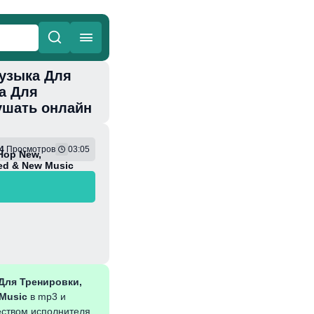
Музыка Для
ные
Веселая
а Для
лушать онлайн
4
Просмотров
03:05
Hop New,
ed & New Music
 Для Тренировки,
 Music
в mp3 и
еством исполнителя.