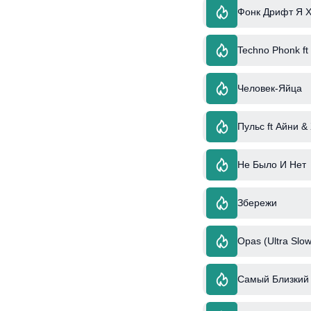
Фонк Дрифт Я Х
Techno Phonk ft
Человек-Яйца
Пульс ft Айни &
Не Было И Нет
Збережи
Opas (Ultra Slow
Самый Близкий 