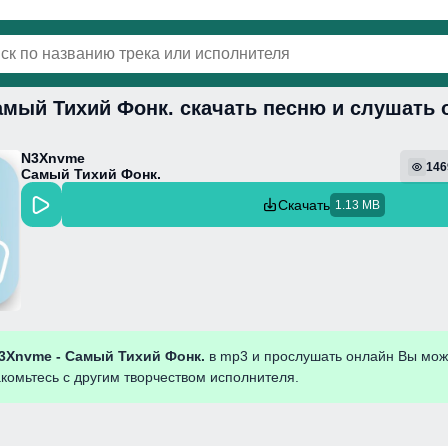
амый Тихий Фонк. скачать песню и слушать 
винки
Популярная
Поп
Фонк
Колыбель
N3Xnvme
146
Самый Тихий Фонк.
Скачать
1.13 MB
3Xnvme - Самый Тихий Фонк.
в mp3 и прослушать онлайн Вы мож
акомьтесь с другим творчеством исполнителя.