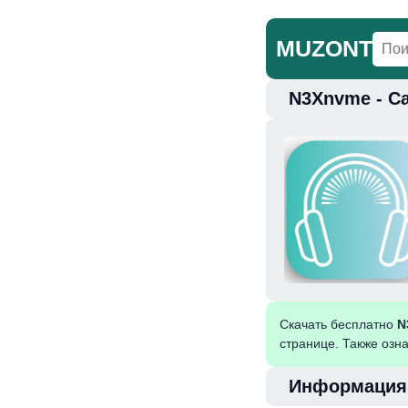
MUZONT
N3Xnvme - С
Главная
Но
Скачать бесплатно
N
странице. Также озн
Информация