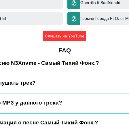
Guerrilla ft Sadfriendd
t Ef
Громче Города Ft Олег 
Слушать на YouTube
FAQ
есню N3Xnvme - Самый Тихий Фонк.?
лушать трек?
 MP3 у данного трека?
мация о песне Самый Тихий Фонк.?