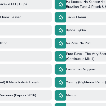
На Колени На Колени Фон
асаню Ft Dj Hupa
Brazilian Funk & Phonk &
 Phonk Basser
Тихий Океан
Хубба Бубба
 Xcho
Ne Zovi, Ne Pridu
Pure Rave - The Very Best
(Continuous Mix 1)
Разбитое Сердечко
ed) ft Marudxshi & Trevølx
Yummy (Righteous Remix) 
Человек (Версия 2016)
Manoto