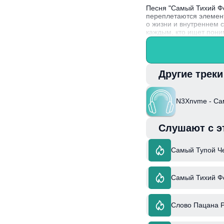
Песня "Самый Тихий Фо
переплетаются элемент
о жизни и внутреннем 
каждым, кто ищет пони
Интересный факт: N3Xn
из разных жанров, что 
Другие трек
N3Xnvme - Са
Слушают с э
Самый Тупой Ч
Самый Тихий Ф
Слово Пацана P