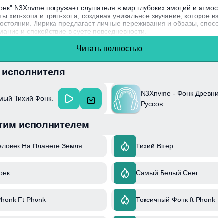
нк" N3Xnvme погружает слушателя в мир глубоких эмоций и атмос
ы хип-хопа и трип-хопа, создавая уникальное звучание, которое 
состоянии. Лирика предлагает личные переживания и образы, спос
мание и спокойствие в суете повседневности.
vme начал свой творческий путь в независимой музыкальной сред
Читать полностью
позволило ему создать свой неповторимый стиль.
и исполнителя
N3Xnvme - Фонк Древн
мый Тихий Фонк.
Руссов
тим исполнителем
еловек На Планете Земля
Тихий Вітер
онк.
Самый Белый Снег
honk Ft Phonk
Токсичный Фонк ft Phonk 