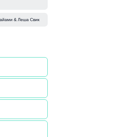
Майами & Леша Свик