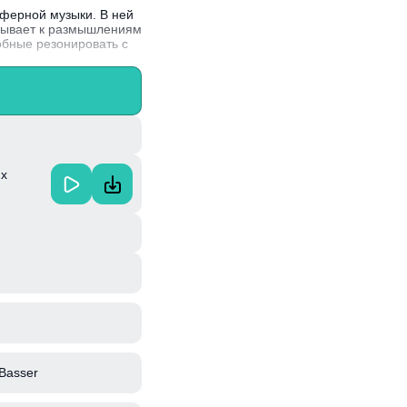
ферной музыки. В ней
взывает к размышлениям
обные резонировать с
е, черпая вдохновение
их
Basser