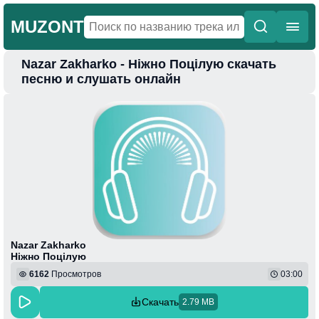
MUZONT
Nazar Zakharko - Ніжно Поцілую скачать
Главная
песню и слушать онлайн
Новинки
Популярная
Поп
Фонк
Колыбельные
Веселая
Nazar Zakharko
Ніжно Поцілую
6162
Просмотров
03:00
Скачать
2.79 MB