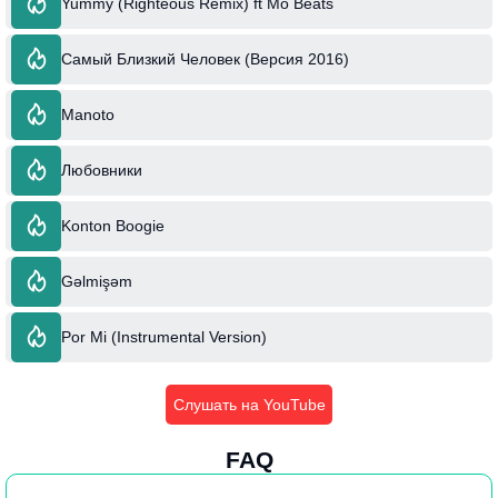
Yummy (Righteous Remix) ft Mo Beats
Самый Близкий Человек (Версия 2016)
Manoto
Любовники
Konton Boogie
Gəlmişəm
Por Mi (Instrumental Version)
Слушать на YouTube
FAQ