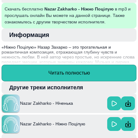
Скачать бесплатно
Nazar Zakharko - Ніжно Поцілую
в mp3 и
прослушать онлайн Вы можете на данной странице. Также
ознакомьтесь с другим творчеством исполнителя.
Информация
«Ніжно Поцілую» Назар Захарко – это трогательная и
романтичная композиция, отражающая глубину чувств и
нежность любви. В ней автор через простые, но искренние слова
передает эмоции, которые знакомы каждому. Музыка и лирика
создают атмосферу уюта и тепла, погружая слушателя в мир
настоящих чувств и ожиданий. Песня стала настоящим хитом
Читать полностью
благодаря своему мелодичному звучанию и запоминающимся
мотивам, что делает её идеальным сопровождением для
романтических моментов.
Другие треки исполнителя
Назар Захарко активно развивает свою музыкальную карьеру,
сочетая элементы поп-музыки и украинской народной мелодии,
Nazar Zakharko - Ніченька
что делает его творчество уникальным на современном
музыкальном рынке.
Nazar Zakharko - Ніжно Поцілую