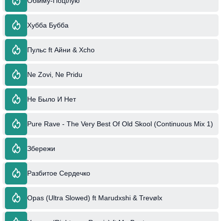
Обійму-Поцілую
Хубба Бубба
Пульс ft Айни & Xcho
Ne Zovi, Ne Pridu
Не Было И Нет
Pure Rave - The Very Best Of Old Skool (Continuous Mix 1)
Збережи
Разбитое Сердечко
Opas (Ultra Slowed) ft Marudxshi & Trevølx