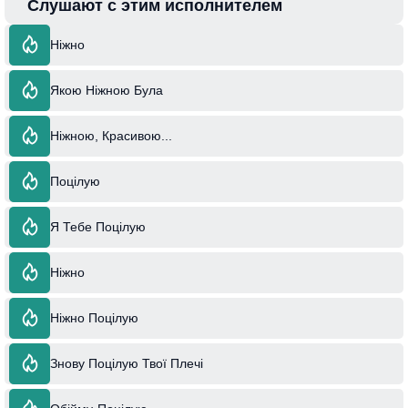
Слушают с этим исполнителем
Ніжно
Якою Ніжною Була
Ніжною, Красивою...
Поцілую
Я Тебе Поцілую
Ніжно
Ніжно Поцілую
Знову Поцілую Твої Плечі