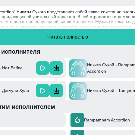
rdion" Никиты Сухого представляет собой яркое сочетание энерг
придающих ей уникальный характер. В ней отражается стремление
ю, что делает её популярной среди молодёжи. Музыка и текст соз
заботности, вызывая желание танцевать и наслаждаться моментом.
ый своими экспериментами в жанре поп и электронной музыки, созд
Читать полностью
нными мотивами, интегрируя в современное звучание элементы а
и исполнителя
Никита Сухой - Rampa
- Нет Бабла
Accordion
- Девчули Хули
Никита Сухой - Танцпол
тим исполнителем
Rampampam Accordion