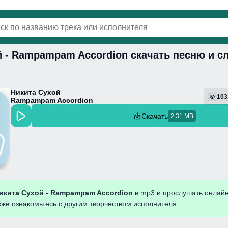
й - Rampampam Accordion скачать песню и с
винки
Популярная
Поп
Фонк
Колыбель
Никита Сухой
103
Rampampam Accordion
Скачать
2.31 MB
икита Сухой - Rampampam Accordion
в mp3 и прослушать онлай
кже ознакомьтесь с другим творчеством исполнителя.