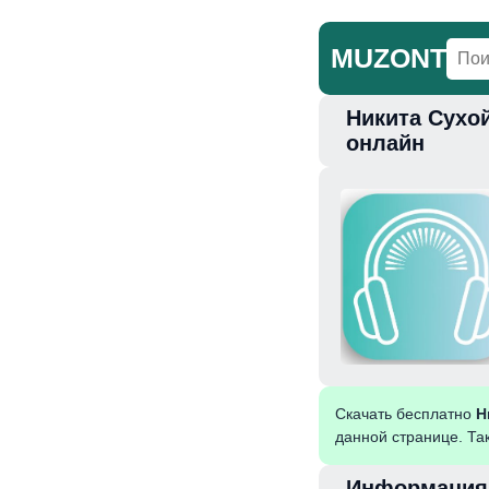
MUZONT
Никита Сухо
Главная
Но
онлайн
Скачать бесплатно
Н
данной странице. Та
Информация