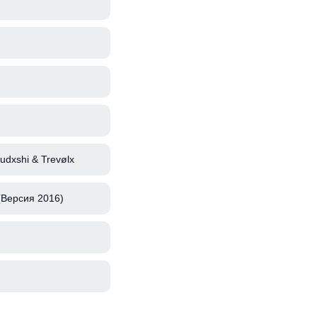
rudxshi & Trevølx
(Версия 2016)