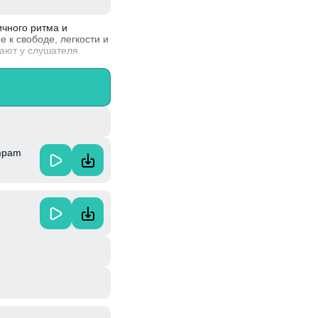
ичного ритма и
 к свободе, легкости и
дают у слушателя
ал эту композицию,
ккордеона.
mpam