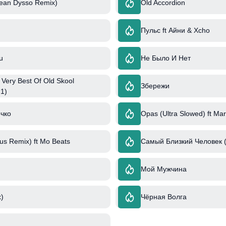
an Dysso Remix)
Old Accordion
Пульс ft Айни & Xcho
u
Не Было И Нет
 Very Best Of Old Skool
Збережи
 1)
чко
Opas (Ultra Slowed) ft Ma
s Remix) ft Mo Beats
Самый Близкий Человек 
Мой Мужчина
)
Чёрная Волга