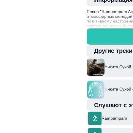
Песня "Rampampam Acco
атмосферных мелодий, 
позитивному настроени
чувства радости и без
Никита Сухой, известн
вдохновляясь традицио
Другие трек
Никита Сухой 
Никита Сухой 
Слушают с э
Rampampam