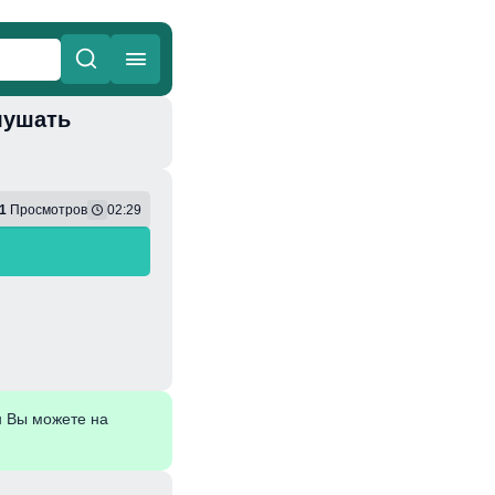
лушать
ные
Веселая
1
Просмотров
02:29
н Вы можете на