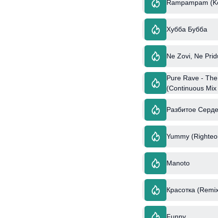
Rampampam (Ke
Хубба Бубба
Ne Zovi, Ne Prid
Pure Rave - The
(Continuous Mix
Разбитое Серде
Yummy (Righteou
Manoto
Красотка (Remix
Funny