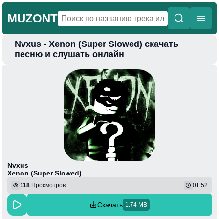
MUZONT
Nvxus - Xenon (Super Slowed) скачать
Главная
песню и слушать онлайн
Новинки
Популярная
Поп
Фонк
Колыбельные
Веселая
Nvxus
Xenon (Super Slowed)
118
Просмотров
01:52
Скачать
1.74 MB