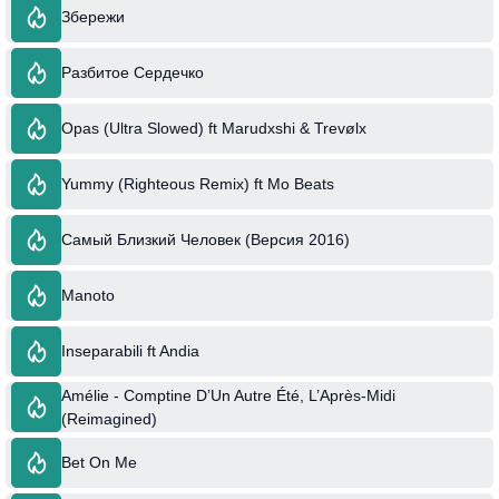
Збережи
Разбитое Сердечко
Opas (Ultra Slowed) ft Marudxshi & Trevølx
Yummy (Righteous Remix) ft Mo Beats
Самый Близкий Человек (Версия 2016)
Manoto
Inseparabili ft Andia
Amélie - Comptine D’Un Autre Été, L’Après-Midi
(Reimagined)
Bet On Me