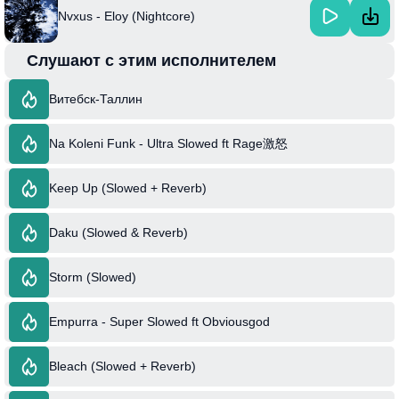
Nvxus - Eloy (Nightcore)
Слушают с этим исполнителем
Витебск-Таллин
Na Koleni Funk - Ultra Slowed ft Rage激怒
Keep Up (Slowed + Reverb)
Daku (Slowed & Reverb)
Storm (Slowed)
Empurra - Super Slowed ft Obviousgod
Bleach (Slowed + Reverb)