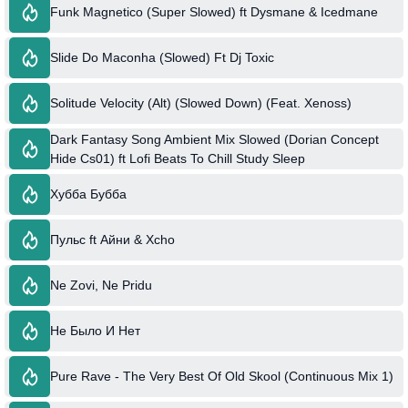
Funk Magnetico (Super Slowed) ft Dysmane & Icedmane
Slide Do Maconha (Slowed) Ft Dj Toxic
Solitude Velocity (Alt) (Slowed Down) (Feat. Xenoss)
Dark Fantasy Song Ambient Mix Slowed (Dorian Concept
Hide Cs01) ft Lofi Beats To Chill Study Sleep
Хубба Бубба
Пульс ft Айни & Xcho
Ne Zovi, Ne Pridu
Не Было И Нет
Pure Rave - The Very Best Of Old Skool (Continuous Mix 1)