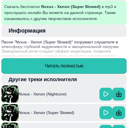
Скачать бесплатно
Nvxus - Xenon (Super Slowed)
в mp3 и
прослушать онлайн Вы можете на данной странице. Также
ознакомьтесь с другим творчеством исполнителя.
Информация
Песня "Nvxus - Xenon (Super Slowed)" погружает слушателя в
атмосферу глубокой задумчивости и эмоциональной нагрузки.
Замедленный ритм создает эффект медитации, позволяя
ощутить каждую ноту, каждый звук, как будто они становятся
частью внутреннего мира слушателя. В ней переплетаются
элементы электронной музыки и эмбиента, что помогает
Читать полностью
расслабиться и задуматься о вечных вопросах жизни, любви и
поиска смысла. Проект Nvxus известен своим необычным
подходом к созданию музыки, обогащая жанр новыми
Другие треки исполнителя
экспериментами и стилями.
Nvxus - Xenon (Nightcore)
Nvxus - Xenon (Super Slowed)