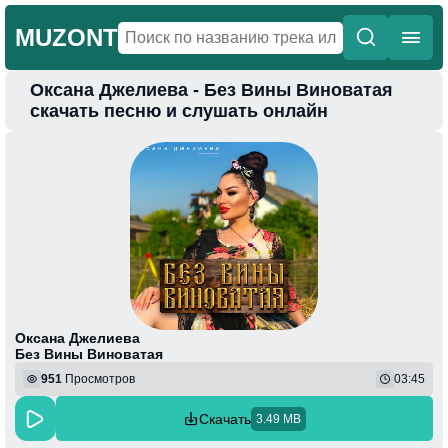
MUZONT
Оксана Джелиева - Без Вины Виноватая
Главная
скачать песню и слушать онлайн
Новинки
Популярная
Поп
Фонк
Колыбельные
Веселая
Оксана Джелиева
Без Вины Виноватая
951
Просмотров
03:45
Скачать
3.49 MB