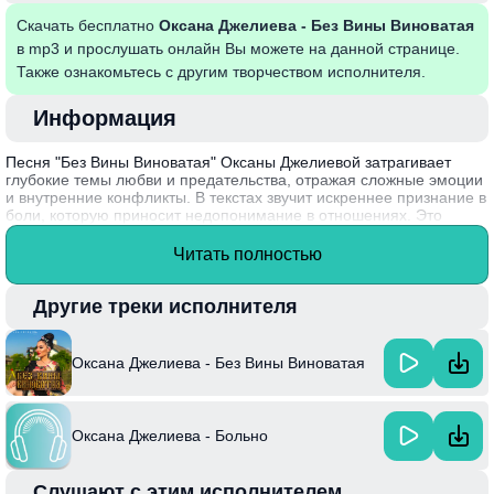
Скачать бесплатно
Оксана Джелиева - Без Вины Виноватая
в mp3 и прослушать онлайн Вы можете на данной странице.
Также ознакомьтесь с другим творчеством исполнителя.
Информация
Песня "Без Вины Виноватая" Оксаны Джелиевой затрагивает
глубокие темы любви и предательства, отражая сложные эмоции
и внутренние конфликты. В текстах звучит искреннее признание в
боли, которую приносит недопонимание в отношениях. Это
произведение показывает, как сложно оправдать свои чувства и
обстоятельства, когда любовь становится источником страданий.
Читать полностью
Оксана Джелиева в своем творчестве мастерски передает
настроение, создавая атмосферу, в которой каждый может узнать
себя.
Другие треки исполнителя
Интересный факт: Оксана Джелиева начала свою карьеру с
участия в различных музыкальных конкурсах, что помогло ей
Оксана Джелиева - Без Вины Виноватая
завоевать популярность и найти свой уникальный стиль.
Оксана Джелиева - Больно
Слушают с этим исполнителем