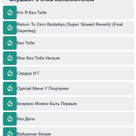
Кто Я Без Тебя
Return To Zero Beztebya (Super Slowed Reverb) (Feat.
Dayerteq)
Без Тебе
Мне Без Тебя Нельзя
Сердце И Г.
Одягай Мене У Поцілунки
Безумно Можно Быть Первым
Без Даты
Вайшинан Безам