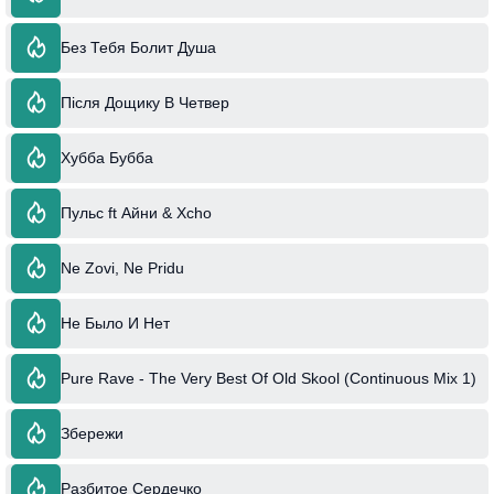
Без Тебя Болит Душа
Після Дощику В Четвер
Хубба Бубба
Пульс ft Айни & Xcho
Ne Zovi, Ne Pridu
Не Было И Нет
Pure Rave - The Very Best Of Old Skool (Continuous Mix 1)
Збережи
Разбитое Сердечко