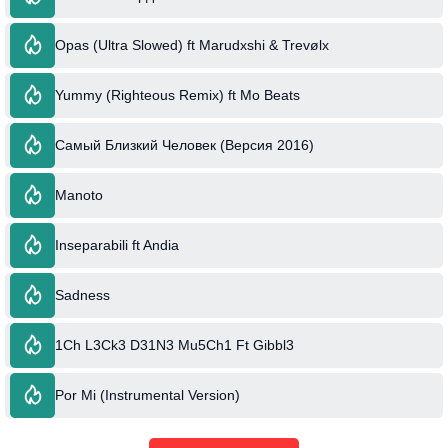
Opas (Ultra Slowed) ft Marudxshi & Trevølx
Yummy (Righteous Remix) ft Mo Beats
Самый Близкий Человек (Версия 2016)
Manoto
Inseparabili ft Andia
Sadness
1Ch L3Ck3 D31N3 Mu5Ch1 Ft Gibbl3
Por Mi (Instrumental Version)