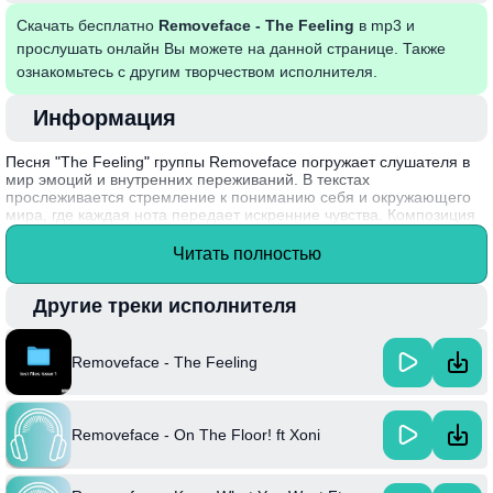
Скачать бесплатно
Removeface - The Feeling
в mp3 и
прослушать онлайн Вы можете на данной странице. Также
ознакомьтесь с другим творчеством исполнителя.
Информация
Песня "The Feeling" группы Removeface погружает слушателя в
мир эмоций и внутренних переживаний. В текстах
прослеживается стремление к пониманию себя и окружающего
мира, где каждая нота передает искренние чувства. Композиция
сочетает в себе меланхоличные мелодии и глубокие
размышления, что создает атмосферу задумчивости и поиска.
Читать полностью
Эта песня отражает универсальную тему поиска счастья и
борьбы с сомнениями, что делает её актуальной для молодого
поколения.
Другие треки исполнителя
Removeface, известная своим экспериментальным подходом к
музыке, выпустила "The Feeling" в рамках своего дебютного
Removeface - The Feeling
альбома, который получил положительные отзывы критиков и
фанатов.
Removeface - On The Floor! ft Xoni