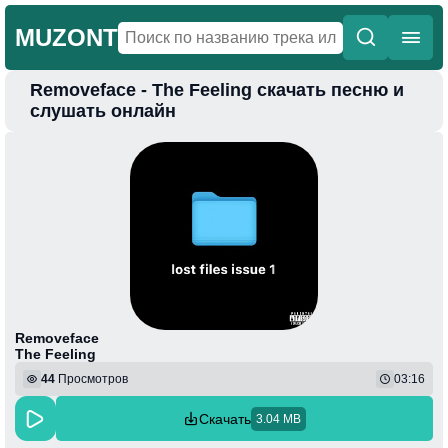
MUZONT
Removeface - The Feeling скачать песню и
Главная
слушать онлайн
Новинки
Популярная
Поп
Фонк
Колыбельные
Веселая
Removeface
The Feeling
44
Просмотров
03:16
Скачать
3.04 MB