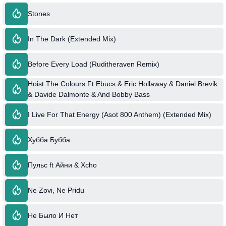
Stones
In The Dark (Extended Mix)
Before Every Load (Ruditheraven Remix)
Hoist The Colours Ft Ebucs & Eric Hollaway & Daniel Brevik
& Davide Dalmonte & And Bobby Bass
I Live For That Energy (Asot 800 Anthem) (Extended Mix)
Хубба Бубба
Пульс ft Айни & Xcho
Ne Zovi, Ne Pridu
Не Было И Нет