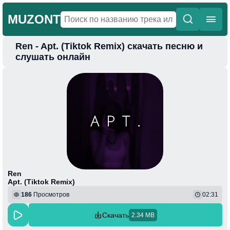
MUZONT
Ren - Apt. (Tiktok Remix) скачать песню и
Главная
слушать онлайн
Новинки
Популярная
Поп
Фонк
Колыбельные
Веселая
Ren
Apt. (Tiktok Remix)
186
Просмотров
02:31
Скачать
2.34 MB