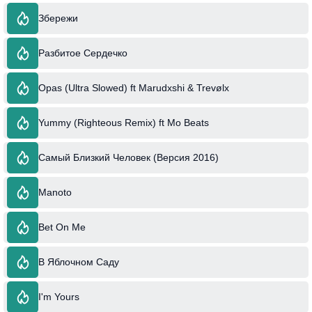
Збережи
Разбитое Сердечко
Opas (Ultra Slowed) ft Marudxshi & Trevølx
Yummy (Righteous Remix) ft Mo Beats
Самый Близкий Человек (Версия 2016)
Manoto
Bet On Me
В Яблочном Саду
I'm Yours