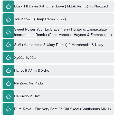
Dusk Till Dawn X Another Love (Tiktok Remix) Ft Phazzed
You Know... (Deep Remix 2022)
Sweet Power Your Embrace (Terry Hunter & Emmaculate
Instrumental Remix) (Feat. Vanessa Haynes & Emmaculate)
ft Incognito & & Terry Hunter
Si Ai (Marshmello & Ukay Remix) ft Marshmello & Ukay
Хубба Бубба
Пульс ft Айни & Xcho
Ne Zovi, Ne Pridu
Не Было И Нет
Pure Rave - The Very Best Of Old Skool (Continuous Mix 1)