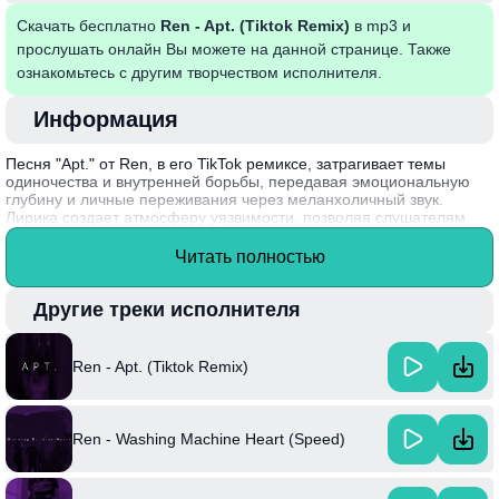
Скачать бесплатно
Ren - Apt. (Tiktok Remix)
в mp3 и
прослушать онлайн Вы можете на данной странице. Также
ознакомьтесь с другим творчеством исполнителя.
Информация
Песня "Apt." от Ren, в его TikTok ремиксе, затрагивает темы
одиночества и внутренней борьбы, передавая эмоциональную
глубину и личные переживания через меланхоличный звук.
Лирика создает атмосферу уязвимости, позволяя слушателям
увидеть борьбу с ожиданиями и реальностью, обостряя
ощущение обособленности. Музыка Рена резонирует с молодым
Читать полностью
поколением, исследующим свои чувства в быстро меняющемся
мире.
Другие треки исполнителя
Интересный факт: Ren начал создавать музыку в подростковом
возрасте и привлек внимание публики благодаря своей
уникальной комбинации акустической и электронной мелодии.
Ren - Apt. (Tiktok Remix)
Ren - Washing Machine Heart (Speed)