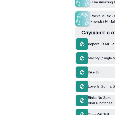
(The Amazing D
(Feat. Cg5)
Rockit Music -
Friends) Ft Ha
Слушают с э
Дорога Ft Mr L
Mechty (Single V
Bike Drift
Love Is Gonna S
Binks No Sake -
Viral Ringtones
Time Will Tell