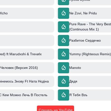
 Xcho
Ne Zovi, Ne Pridu
Pure Rave - The Very Best
(Continuous Mix 1)
Разбитое Сердечко
ed) ft Marudxshi & Trevølx
Yummy (Righteous Remix) 
Человек (Версия 2016)
Manoto
інемось Знову Ft Ната Нєдіна
Дядя
 С Кем Можно Лечь В Постель
Я Тебя Взъ
Слушать на YouTube