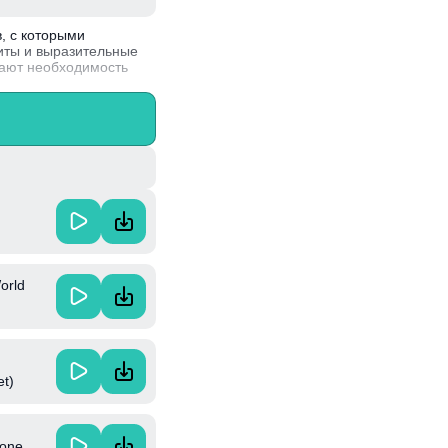
в, с которыми
иты и выразительные
вают необходимость
влекательный и
ом к созданию музыки,
orld
et)
rone