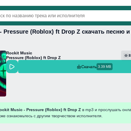
 - Pressure (Roblox) ft Drop Z скачать песню 
винки
Популярная
Поп
Фонк
Колыбель
Rockit Music
8
Pressure (Roblox) ft Drop Z
Скачать
3.39 MB
ockit Music - Pressure (Roblox) ft Drop Z
в mp3 и прослушать онл
кже ознакомьтесь с другим творчеством исполнителя.