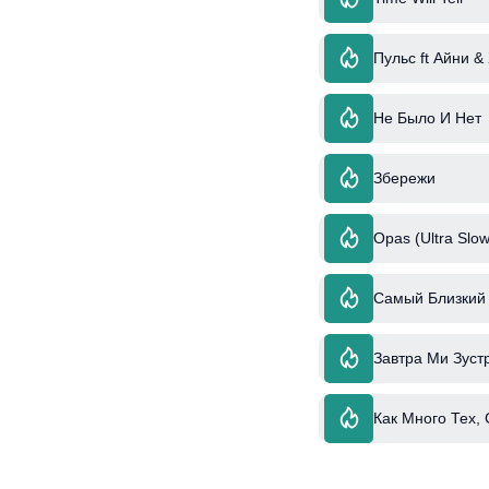
Пульс ft Айни &
Не Было И Нет
Збережи
Opas (Ultra Slow
Самый Близкий 
Завтра Ми Зустр
Как Много Тех,