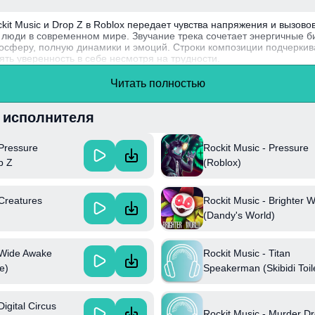
ckit Music и Drop Z в Roblox передает чувства напряжения и вызово
люди в современном мире. Звучание трека сочетает энергичные б
осферу, полную динамики и эмоций. Строки композиции подчерки
ять уверенность в себе несмотря на трудности.
зыку как способ самовыражения, превращая свои переживания в у
Читать полностью
Интересный факт: Rockit Music известен своим творческим подход
ой культурой и игрой в Roblox.
и исполнителя
 Pressure
Rockit Music - Pressure
p Z
(Roblox)
 Creatures
Rockit Music - Brighter W
(Dandy's World)
 Wide Awake
Rockit Music - Titan
e)
Speakerman (Skibidi Toil
Digital Circus
Rockit Music - Murder D