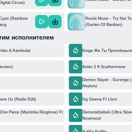
igital Circus)
 Cyan (Rainbow
Rockit Music - Try Not T
lacg
(Garten Of Banban)
тим исполнителем
ambo & Kambulat
Когда Же Ты Проснёшься
ersion)
Acido 2 ft Scythermane
Demon Slayer - Gurenge (
Anytunz
ave Us (Radio Edit)
Gg Geena Ft Llunr
 One Piece (Marimba Ringtone) Ft
Demonidzebek (Ultra Slow
Nxversoul
Хубба Бубба