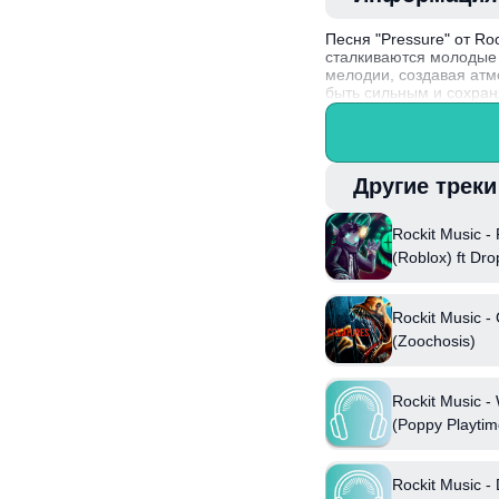
Песня "Pressure" от Ro
сталкиваются молодые 
мелодии, создавая атм
быть сильным и сохран
Артисты используют му
запоминающийся звук. 
вдохновленным визуальн
Другие трек
Rockit Music -
(Roblox) ft Dro
Rockit Music -
(Zoochosis)
Rockit Music -
(Poppy Playtim
Rockit Music - 