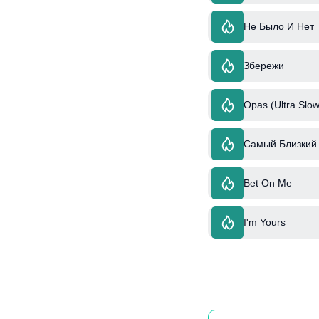
Не Было И Нет
Збережи
Opas (Ultra Slow
Самый Близкий 
Bet On Me
I'm Yours