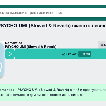
PSYCHO UMI (Slowed & Reverb) скачать песн
винки
Популярная
Поп
Фонк
Колыбель
Romantica
5
PSYCHO UMI (Slowed & Reverb)
Скачать
1.89 MB
omantica - PSYCHO UMI (Slowed & Reverb)
в mp3 и прослушать о
кже ознакомьтесь с другим творчеством исполнителя.