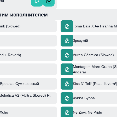
ror
тим исполнителем
Funk (Slowed)
Toma Bala X Ae Piranha 
Зрозумій
wed + Reverb)
Áurea Cósmica (Slowed)
Montagem Mare Grana (Slo
Andaraí
 Ярослав Сумишевский
Kiss N' Tell! (Feat. Iluvern!
Melódica V2 (+Ultra Slowed) Ft
Хубба Бубба
 Xcho
Ne Zovi, Ne Pridu