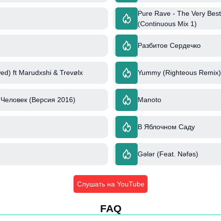
Pure Rave - The Very Best
(Continuous Mix 1)
Разбитое Сердечко
ed) ft Marudxshi & Trevølx
Yummy (Righteous Remix) 
Человек (Версия 2016)
Manoto
В Яблочном Саду
Gələr (Feat. Nəfəs)
Слушать на YouTube
FAQ