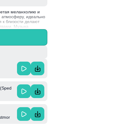
летая меланхолию и
я атмосферу, идеально
 к близости делают
ствами. Музыка
ое, отражающее личный
онного попа и R&B, что
 (Sped
stmor