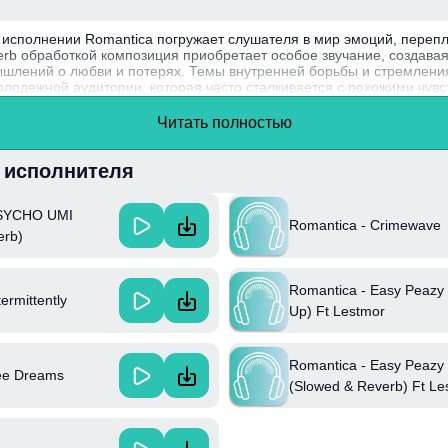
исполнении Romantica погружает слушателя в мир эмоций, переп
everb обработкой композиция приобретает особое звучание, создава
лений о любви и потерях. Темы внутренней борьбы и стремления
олодежной аудитории, которая часто сталкивается с похожими чув
ложных аспектах отношений, позволяя каждому услышать что-то св
Читать полностью
a известен своим уникальным стилем, сочетающим элементы электр
о узнаваемой.
и исполнителя
PSYCHO UMI
Romantica - Crimewave
erb)
Romantica - Easy Peazy
ermittently
Up) Ft Lestmor
Romantica - Easy Peazy
ee Dreams
(Slowed & Reverb) Ft Le