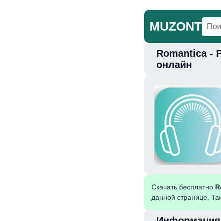
MUZONT
Romantica - 
Главная
Но
онлайн
Скачать бесплатно
R
данной странице. Та
Информация