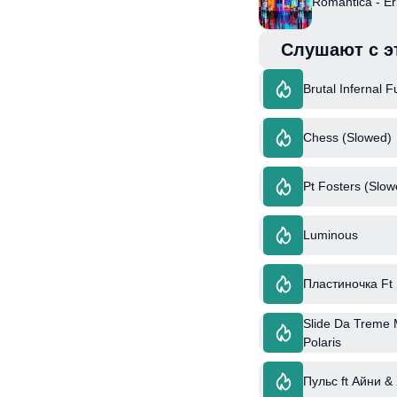
Romantica - Er
Слушают с э
Brutal Infernal 
Chess (Slowed)
Pt Fosters (Slo
Luminous
Пластиночка Ft
Slide Da Treme 
Polaris
Пульс ft Айни &