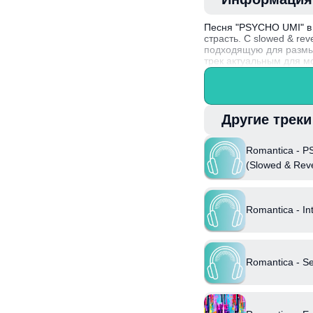
Песня "PSYCHO UMI" в 
страсть. С slowed & r
подходящую для размыш
трек актуальным для м
Romantica говорит о с
опыт.
Факт: Артист Romantic
делает его музыку легк
Другие трек
Romantica - 
(Slowed & Rev
Romantica - Int
Romantica - S